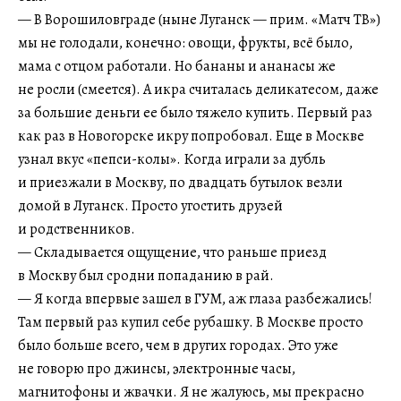
— В Ворошиловграде (ныне Луганск — прим. «Матч ТВ»)
мы не голодали, конечно: овощи, фрукты, всё было,
мама с отцом работали. Но бананы и ананасы же
не росли (смеется). А икра считалась деликатесом, даже
за большие деньги ее было тяжело купить. Первый раз
как раз в Новогорске икру попробовал. Еще в Москве
узнал вкус «пепси-колы». Когда играли за дубль
и приезжали в Москву, по двадцать бутылок везли
домой в Луганск. Просто угостить друзей
и родственников.
— Складывается ощущение, что раньше приезд
в Москву был сродни попаданию в рай.
— Я когда впервые зашел в ГУМ, аж глаза разбежались!
Там первый раз купил себе рубашку. В Москве просто
было больше всего, чем в других городах. Это уже
не говорю про джинсы, электронные часы,
магнитофоны и жвачки. Я не жалуюсь, мы прекрасно