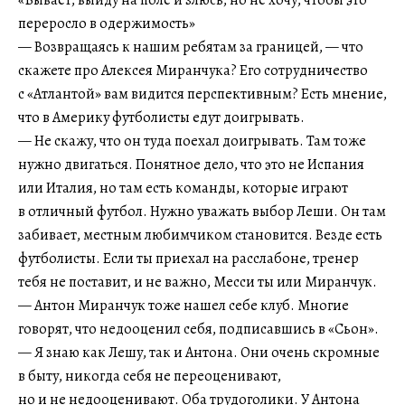
«Бывает, выйду на поле и злюсь, но не хочу, чтобы это
переросло в одержимость»
— Возвращаясь к нашим ребятам за границей, — что
скажете про Алексея Миранчука? Его сотрудничество
с «Атлантой» вам видится перспективным? Есть мнение,
что в Америку футболисты едут доигрывать.
— Не скажу, что он туда поехал доигрывать. Там тоже
нужно двигаться. Понятное дело, что это не Испания
или Италия, но там есть команды, которые играют
в отличный футбол. Нужно уважать выбор Леши. Он там
забивает, местным любимчиком становится. Везде есть
футболисты. Если ты приехал на расслабоне, тренер
тебя не поставит, и не важно, Месси ты или Миранчук.
— Антон Миранчук тоже нашел себе клуб. Многие
говорят, что недооценил себя, подписавшись в «Сьон».
— Я знаю как Лешу, так и Антона. Они очень скромные
в быту, никогда себя не переоценивают,
но и не недооценивают. Оба трудоголики. У Антона