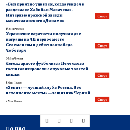
«Был приятно удивлен, когда увидел в
раздевалке Хабиба и Махачева».
Интервью иранской звезды
Спорт
махачкалинского «Динамо»
15 Мин Чтения
Украинские каратисты получили две
награды на ЧЕ: первое место
Селеменевы и дебютная победа
Спорт
Чоботаря
0 Мин Чтения
Легендарного футболиста Пеле снова
госпитализировали с опухолью толстой
кишки
Спорт
1 Мин Чтения
«Зенит» — лучший клуб в России. Это
исполнение мечты» — защитник Черный
Спорт
2 Мин Чтения
О НАС