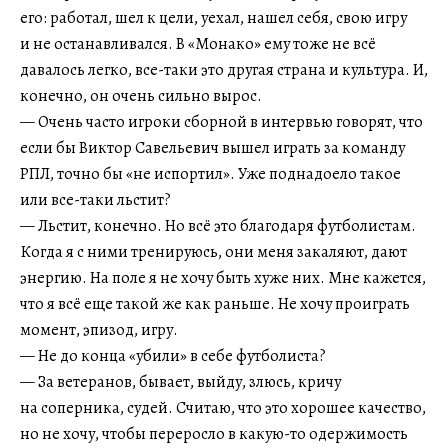
его: работал, шел к цели, уехал, нашел себя, свою игру
и не останавливался. В «Монако» ему тоже не всё
давалось легко, все-таки это другая страна и культура. И,
конечно, он очень сильно вырос.
— Очень часто игроки сборной в интервью говорят, что
если бы Виктор Савельевич вышел играть за команду
РПЛ, точно бы «не испортил». Уже поднадоело такое
или все-таки льстит?
— Льстит, конечно. Но всё это благодаря футболистам.
Когда я с ними тренируюсь, они меня закаляют, дают
энергию. На поле я не хочу быть хуже них. Мне кажется,
что я всё еще такой же как раньше. Не хочу проиграть
момент, эпизод, игру.
— Не до конца «убили» в себе футболиста?
— За ветеранов, бывает, выйду, злюсь, кричу
на соперника, судей. Считаю, что это хорошее качество,
но не хочу, чтобы переросло в какую-то одержимость