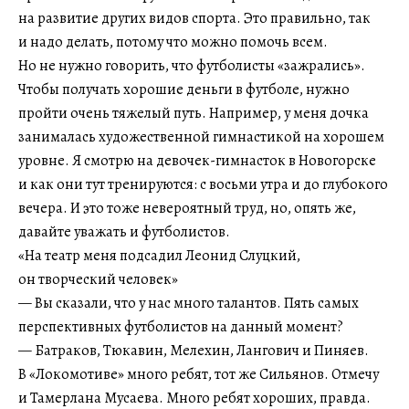
на развитие других видов спорта. Это правильно, так
и надо делать, потому что можно помочь всем.
Но не нужно говорить, что футболисты «зажрались».
Чтобы получать хорошие деньги в футболе, нужно
пройти очень тяжелый путь. Например, у меня дочка
занималась художественной гимнастикой на хорошем
уровне. Я смотрю на девочек-гимнасток в Новогорске
и как они тут тренируются: с восьми утра и до глубокого
вечера. И это тоже невероятный труд, но, опять же,
давайте уважать и футболистов.
«На театр меня подсадил Леонид Слуцкий,
он творческий человек»
— Вы сказали, что у нас много талантов. Пять самых
перспективных футболистов на данный момент?
— Батраков, Тюкавин, Мелехин, Лангович и Пиняев.
В «Локомотиве» много ребят, тот же Сильянов. Отмечу
и Тамерлана Мусаева. Много ребят хороших, правда.