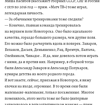
Миша Насибов (массажист сборных СССР, СНГ и России
с 1979 по 2016 год — прим. «Матч ТВ») тоже играл,
легендарная личность.
— За обычными тренировками тоже следили?
— Конечно, главная команда тренировалась
на верхнем поле Новогорска. Оно было идеального
качества, гораздо большего размера, чем другие поля.
Его можно было расчертить вдоль и поперек. Заваров,
Беланов, Дасаев, Демьяненко, Рац, Яремчук, Балтача,
Олейников, Чивадзе… И да, мне довелось потом играть
с ними, да и против них. Например, в сборной тогда
были Александр Заваров и Александр Полукаров,
кумиры детства из моего родного города.
И вот знаете, сейчас, приезжая в Новогорск, я вижу
елочки на входе, огромные. В то время они были
маленькие-маленькие, только посаженные. Многое
поменялось, этого места тоже не было (интервью
записывалось в легкоатлетическом манеже — прим.