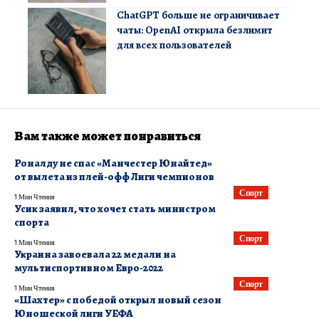
ChatGPT больше не ограничивает
чаты: OpenAI открыла безлимит
для всех пользователей
Вам также может понравиться
Роналду не спас «Манчестер Юнайтед»
от вылета из плей-офф Лиги чемпионов
Спорт
1 Мин Чтения
Усик заявил, что хочет стать министром
спорта
Спорт
1 Мин Чтения
Украина завоевала 22 медали на
мультиспортивном Евро-2022
Спорт
1 Мин Чтения
«Шахтер» с победой открыл новый сезон
Юношеской лиги УЕФА