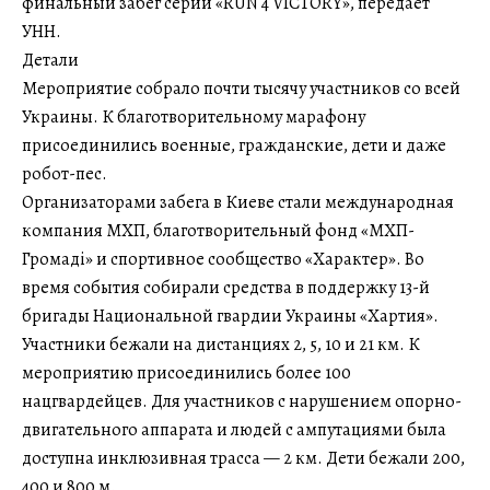
финальный забег серии «RUN 4 VICTORY», передает
УНН.
Детали
Мероприятие собрало почти тысячу участников со всей
Украины. К благотворительному марафону
присоединились военные, гражданские, дети и даже
робот-пес.
Организаторами забега в Киеве стали международная
компания МХП, благотворительный фонд «МХП-
Громаді» и спортивное сообщество «Характер». Во
время события собирали средства в поддержку 13-й
бригады Национальной гвардии Украины «Хартия».
Участники бежали на дистанциях 2, 5, 10 и 21 км. К
мероприятию присоединились более 100
нацгвардейцев. Для участников с нарушением опорно-
двигательного аппарата и людей с ампутациями была
доступна инклюзивная трасса — 2 км. Дети бежали 200,
400 и 800 м.