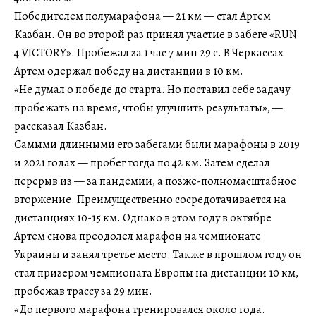
Победителем полумарафона — 21 км — стал Артем
Казбан. Он во второй раз принял участие в забеге «RUN
4 VICTORY». Пробежал за 1 час 7 мин 29 с. В Черкассах
Артем одержал победу на дистанции в 10 км.
«Не думал о победе до старта. Но поставил себе задачу
пробежать на время, чтобы улучшить результаты», —
рассказал Казбан.
Самыми длинными его забегами были марафоны в 2019
и 2021 годах — пробег тогда по 42 км. Затем сделал
перерыв из — за пандемии, а позже-полномасштабное
вторжение. Преимущественно сосредотачивается на
дистанциях 10-15 км. Однако в этом году в октябре
Артем снова преодолел марафон на чемпионате
Украины и занял третье место. Также в прошлом году он
стал призером чемпионата Европы на дистанции 10 км,
пробежав трассу за 29 мин.
«До первого марафона тренировался около года.