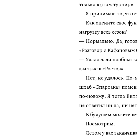
только в этом турнире.
— Я принимаю то, что е
— Как оцените свое фу
нагрузку весь сезон?
— Нормально. Да, готов
«Разговор с Кафановым б
— Удалось ли пообщатьс
звал вас в «Ростов».
— Нет, не удалось. По-м
штаб «Спартака» помен
по-новому. Я тогда Вит
не ответил ни да, ни нет
— В будущем можете вер
— Посмотрим.
— Летом у вас заканчива