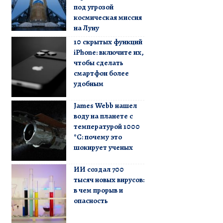
под угрозой
космическая миссия
на Луну
10 скрытых функций
iPhone: включите их,
чтобы сделать
смартфон более
удобным
James Webb нашел
воду на планете с
температурой 1000
°C: почему это
шокирует ученых
ИИ создал 700
тысяч новых вирусов:
в чем прорыв и
опасность