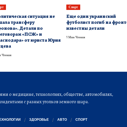
рт
Спорт
литическая ситуация не
Еще один украинский
ала трансферу
футболист погиб на фронт
онова». Детали по
известны детали
еговорам «ПСЖ» и
1 Мин Чтения
аснодара» от юриста Юрия
йцева
 Чтения
ми о медицине, технологиях, обществе, автомобилях,
ондентами с разных уголков земного шара.
ЕХНОЛОГИИ
ЗДОРОВЬЕ
АВТО
СПОРТ