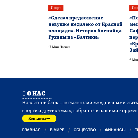
Спорт
Спо
«Сделал предложение
«По
девушке недалеко от Красной
меш
площади». История боснийца
Саф
Гузины из «Балтики»
пер
«Кр
17 Мин Чтения
За
6 Мин
О НАС
Новостной блок с актуальными ежедневными статья
спорте и других темах, собранные нашими корресп
Контакты
ГЛАВНАЯ
В МИРЕ
ОБЩЕСТВО
ФИНАНСЫ
Т