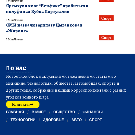
1 Мин Чтения
Яремчук помог “Бенфике” пробиться в
полуфинал Кубка Португалии
Спорт
1 Мин Чтения
СМИ назвали зарплату Цыганкова в
«Жироне»
Спорт
1 Мин Чтения
О НАС
Новостной блок с актуальными ежедневными статьями о
медицине, технологиях, обществе, автомобилях, спорте и
других темах, собранные нашими корреспондентами с разных
уголков земного шара.
Контакты
ГЛАВНАЯ
В МИРЕ
ОБЩЕСТВО
ФИНАНСЫ
ТЕХНОЛОГИИ
ЗДОРОВЬЕ
АВТО
СПОРТ