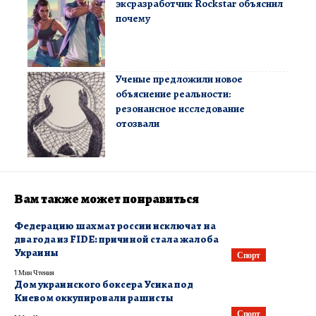
эксразработчик Rockstar объяснил
почему
Ученые предложили новое
объяснение реальности:
резонансное исследование
отозвали
Вам также может понравиться
Федерацию шахмат россии исключат на
два года из FIDE: причиной стала жалоба
Украины
Спорт
1 Мин Чтения
Дом украинского боксера Усика под
Киевом оккупировали рашисты
Спорт