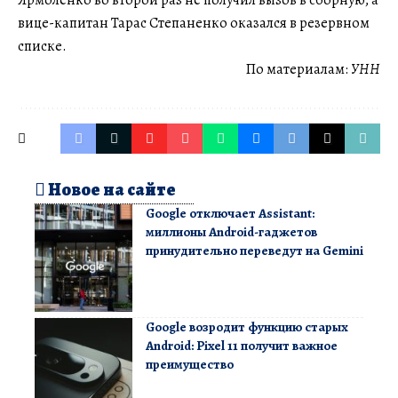
Ярмоленко во второй раз не получил вызов в сборную, а
вице-капитан Тарас Степаненко оказался в резервном
списке.
По материалам:
УНН
Новое на сайте
Google отключает Assistant:
миллионы Android-гаджетов
принудительно переведут на Gemini
Google возродит функцию старых
Android: Pixel 11 получит важное
преимущество