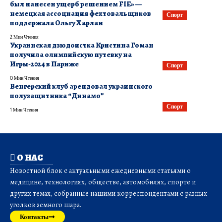
был нанесен ущерб решением FIE» —
немецкая ассоциация фехтовальщиков
Спорт
поддержала Ольгу Харлан
2 Мин Чтения
Украинская дзюдоистка Кристина Гоман
получила олимпийскую путевку на
Игры-2024 в Париже
Спорт
0 Мин Чтения
Венгерский клуб арендовал украинского
полузащитника “Динамо”
Спорт
1 Мин Чтения
О НАС
Новостной блок с актуальными ежедневными статьями о
медицине, технологиях, обществе, автомобилях, спорте и
других темах, собранные нашими корреспондентами с разных
уголков земного шара.
Контакты