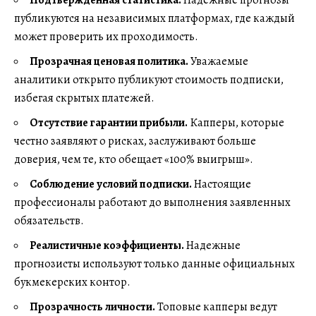
Подтвержденная статистика.
Надежные прогнозы
публикуются на независимых платформах, где каждый
может проверить их проходимость.
Прозрачная ценовая политика.
Уважаемые
аналитики открыто публикуют стоимость подписки,
избегая скрытых платежей.
Отсутствие гарантии прибыли.
Капперы, которые
честно заявляют о рисках, заслуживают больше
доверия, чем те, кто обещает «100% выигрыш».
Соблюдение условий подписки.
Настоящие
профессионалы работают до выполнения заявленных
обязательств.
Реалистичные коэффициенты.
Надежные
прогнозисты используют только данные официальных
букмекерских контор.
Прозрачность личности.
Топовые капперы ведут