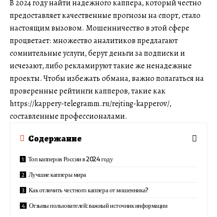
В 2024 году найти надежного каппера, который честно
предоставляет качественные прогнозы на спорт, стало
настоящим вызовом. Мошенничество в этой сфере
процветает: множество аналитиков предлагают
сомнительные услуги, берут деньги за подписки и
исчезают, либо рекламируют такие же ненадежные
проекты. Чтобы избежать обмана, важно полагаться на
проверенные рейтинги капперов, такие как
https://kappery-telegramm.ru/rejting-kapperov/
,
составленные профессионалами.
Содержание
Топ капперов России в 2024 году
Лучшие капперы мира
Как отличить честного каппера от мошенника?
Отзывы пользователей: важный источник информации