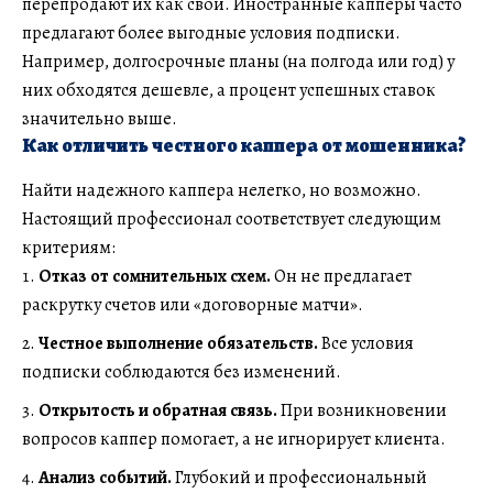
перепродают их как свои. Иностранные капперы часто
предлагают более выгодные условия подписки.
Например, долгосрочные планы (на полгода или год) у
них обходятся дешевле, а процент успешных ставок
значительно выше.
Как отличить честного каппера от мошенника?
Найти надежного каппера нелегко, но возможно.
Настоящий профессионал соответствует следующим
критериям:
Отказ от сомнительных схем.
Он не предлагает
раскрутку счетов или «договорные матчи».
Честное выполнение обязательств.
Все условия
подписки соблюдаются без изменений.
Открытость и обратная связь.
При возникновении
вопросов каппер помогает, а не игнорирует клиента.
Анализ событий.
Глубокий и профессиональный