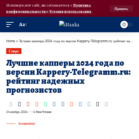
Используя этот сайт, вы соглашаетесь с
Политика
Принять
конфиденциальности
и
Условия использования
.
Аа
Home
»
Лучшие капперы 2024 года по версии Kappery-Telegramm.ru: рейтинг надежных прогнозистов
Спорт
Лучшие капперы 2024 года по
версии Kappery-Telegramm.ru:
рейтинг надежных
прогнозистов
24 ноября, 2024
4 Мин Чтения
Screenshot