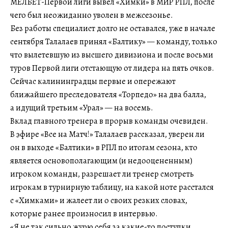
МЕЛБЕТ-Первой лиги вывел «Химки» в МИР РПЛ, после
чего был неожиданно уволен в межсезонье.
Без работы специалист долго не оставался, уже в начале
сентября Талалаев принял «Балтику» — команду, только
что вылетевшую из высшего дивизиона и после восьми
туров Первой лиги отстающую от лидера на пять очков.
Сейчас калининградцы первые и опережают
ближайшего преследователя «Торпедо» на два балла,
а идущий третьим «Урал» — на восемь.
Вклад главного тренера в прорыв команды очевиден.
В эфире «Все на Матч!» Талалаев рассказал, уверен ли
он в выходе «Балтики» в РПЛ по итогам сезона, кто
является основополагающим (и недооцененным)
игроком команды, разрешает ли тренер смотреть
игрокам в турнирную таблицу, на какой ноте расстался
с «Химками» и жалеет ли о своих резких словах,
которые ранее произносил в интервью.
«Я не так сильно журю себя за какие-то поступки.