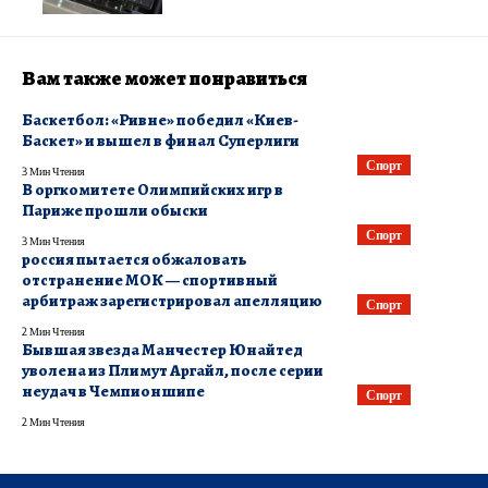
Вам также может понравиться
Баскетбол: «Ривне» победил «Киев-
Баскет» и вышел в финал Суперлиги
Спорт
3 Мин Чтения
В оргкомитете Олимпийских игр в
Париже прошли обыски
Спорт
3 Мин Чтения
россия пытается обжаловать
отстранение МОК — спортивный
арбитраж зарегистрировал апелляцию
Спорт
2 Мин Чтения
Бывшая звезда Манчестер Юнайтед
уволена из Плимут Аргайл, после серии
неудач в Чемпионшипе
Спорт
2 Мин Чтения