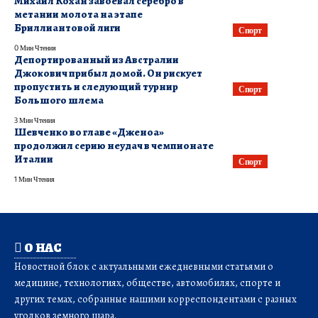
Михаил Кохан завоевал серебро в
метании молота на этапе
Бриллиантовой лиги
Спорт
0 Мин Чтения
Депортированный из Австралии
Джокович прибыл домой. Он рискует
пропустить и следующий турнир
Спорт
Большого шлема
3 Мин Чтения
Шевченко во главе «Дженоа»
продолжил серию неудач в чемпионате
Италии
Спорт
1 Мин Чтения
О НАС
Новостной блок с актуальными ежедневными статьями о
медицине, технологиях, обществе, автомобилях, спорте и
других темах, собранные нашими корреспондентами с разных
уголков земного шара.