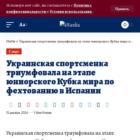
Используя этот сайт, вы соглашаетесь с
Политика
Принять
конфиденциальности
и
Условия использования
.
Аа
Home
»
Украинская спортсменка триумфовала на этапе юниорского Кубка мира по фехтованию в Испании
Спорт
Украинская спортсменка
триумфовала на этапе
юниорского Кубка мира по
фехтованию в Испании
15 декабря, 2024
1 Мин Чтения
Украинская спортсменка триумфовала на этапе