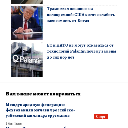
Трамп ввел пошлины на
поликремний: США хотят ослабить
зависимость от Китая
ЕС и НАТО не могут отказаться от
технологий Palantir: почему замены
до сих пор нет
Вам также может понравиться
Международную федерацию
фехтования возглавил российско-
узбекский миллиардер усманов
Спорт
2 Мин Чтения