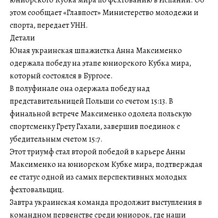
юниорского Кубка мира по фехтованию в Испании. Об
этом сообщает «Главпост» Министерство молодежи и
спорта, передает УНН.
Детали
Юная украинская шпажистка Анна Максименко
одержала победу на этапе юниорского Кубка мира,
который состоялся в Бургосе.
В полуфинале она одержала победу над
представительницей Польши со счетом 15:13. В
финальной встрече Максименко одолела польскую
спортсменку Грету Гахали, завершив поединок с
убедительным счетом 15:7.
Этот триумф стал второй победой в карьере Анны
Максименко на юниорском Кубке мира, подтверждая
ее статус одной из самых перспективных молодых
фехтовальщиц.
Завтра украинская команда продолжит выступления в
командном первенстве среди юниорок, где наши