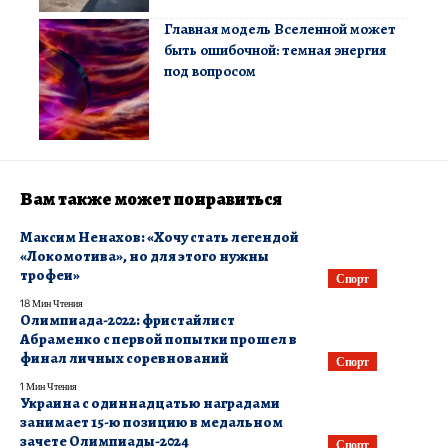
Главная модель Вселенной может
быть ошибочной: темная энергия
под вопросом
Вам также может понравиться
Максим Ненахов: «Хочу стать легендой
«Локомотива», но для этого нужны
трофеи»
Спорт
18 Мин Чтения
Олимпиада-2022: фристайлист
Абраменко с первой попытки прошел в
финал личных соревнований
Спорт
1 Мин Чтения
Украина с одиннадцатью наградами
занимает 15-ю позицию в медальном
зачете Олимпиады-2024
Спорт