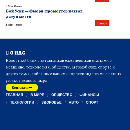
3 Мин Чтения
Бой Усик — Фьюри: промоутер назвал
дату и место
Спорт
1 Мин Чтения
О НАС
Новостной блок с актуальными ежедневными статьями о
медицине, технологиях, обществе, автомобилях, спорте и
других темах, собранные нашими корреспондентами с разных
уголков земного шара.
Контакты
ГЛАВНАЯ
В МИРЕ
ОБЩЕСТВО
ФИНАНСЫ
ТЕХНОЛОГИИ
ЗДОРОВЬЕ
АВТО
СПОРТ