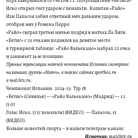
Игра завершилась со счетом 1:1. Полузащитник «Бетиса»
Иско открыл счет ударом с пенальти. Капитан «Райо»
Изи Паласон забил ответный мяч дальним ударом,
отобрав мяч у Ромена Перро.
«Райо» сыграл третью ничью подряд в матчах Ла Лиги.
«Бетис» с 25 очками поднялся на девятое место
в турнирной таблице. «Райо Вальекано» набрал 22 очка
и занимает 14‑ю позицию.
Прямые трансляции матчей чемпионата Испании смотрите
на каналах группы «Матч», а также сайтах sportbox.ru
и matchtv.ru.
Чемпионат Испании. 2024-25. Тур 18
«Бетис» (Севилья) — «Райо Вальекано» (Мадрид) — 1:1
(1:0)
Голы: Иско, 37 (с пенальти) (ВИДЕО). — Паласон, 51
(ВИДЕО).
Больше новостей спорта – в нашем телеграм-канале.
Источник:
matchtv.ru