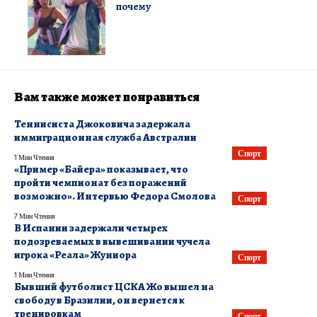
почему
Вам также может понравиться
Теннисиста Джоковича задержала
иммиграционная служба Австралии
Спорт
1 Мин Чтения
«Пример «Байера» показывает, что
пройти чемпионат без поражений
возможно». Интервью Федора Смолова
Спорт
7 Мин Чтения
В Испании задержали четырех
подозреваемых в вывешивании чучела
игрока «Реала» Жуниора
Спорт
1 Мин Чтения
Бывший футболист ЦСКА Жо вышел на
свободу в Бразилии, он вернется к
тренировкам
Спорт