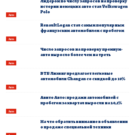
Лидером по числу запросов на проверку
истории немецких авто стал Volkswagen
Polo
Авто
Renault Logan стал самым популярным
французским автомобилем с пробегом
Авто
Число запросов на проверку премиум-
авто выросло более чем на треть
Авто
ВТБ Лизинг предлагает легковые
автомобили Changan со скидкой до 10%
Авто
Авито Авто: продажи автомобилей с
пробегом за квартал выросли на 20,1%
Авто
На что обратить внимание в объявлении
о продаже специальной техники