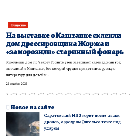
Общество
На выставке о Каштанке склеили
дом дрессировщика Жоржа и
«заморозили» старинный фонарь
Кукольный дом по Чехову Гослитмузей завершает календарный год
выставкой о Каштанке, без которой трудно представить русскую
литературу для детей и…
25 декабря, 2023
Новое на сайте
Саратовский НПЗ горит после атаки
дронов, аэродром Энгельса тоже под
ударом