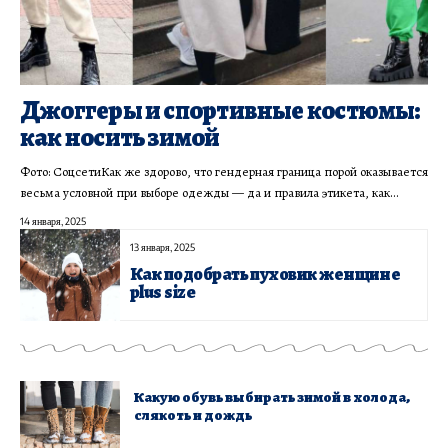
Джоггеры и спортивные костюмы:
как носить зимой
Фото: СоцсетиКак же здорово, что гендерная граница порой оказывается
весьма условной при выборе одежды — да и правила этикета, как…
14 января, 2025
13 января, 2025
Как подобрать пуховик женщине
plus size
Какую обувь выбирать зимой в холода,
слякоть и дождь