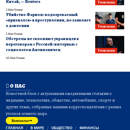
Китай, — Reuters
Технологии
2 Мин Чтения
Убийство Фарион: подозреваемый
«признался» в преступлении, но заявляет
о давлении
Технологии
2 Мин Чтения
Обстрелы не склоняют украинцев к
переговорам с Россией: интервью с
социологом Антиповичем
Технологии
46 Мин Чтения
О НАС
Новостной блок с актуальными ежедневными статьями о
медицине, технологиях, обществе, автомобилях, спорте и
других темах, собранные нашими корреспондентами с разных
уголков земного шара.
Контакты
ГЛАВНАЯ
В МИРЕ
ОБЩЕСТВО
ФИНАНСЫ