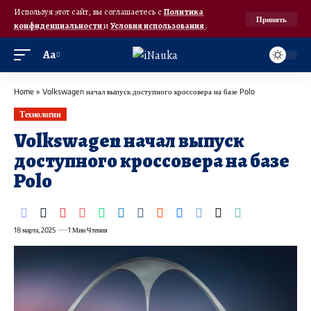
Используя этот сайт, вы соглашаетесь с
Политика
Принять
конфиденциальности
и
Условия использования
.
Аа
Home
»
Volkswagen начал выпуск доступного кроссовера на базе Polo
Технологии
Volkswagen начал выпуск
доступного кроссовера на базе
Polo
18 марта, 2025
1 Мин Чтения