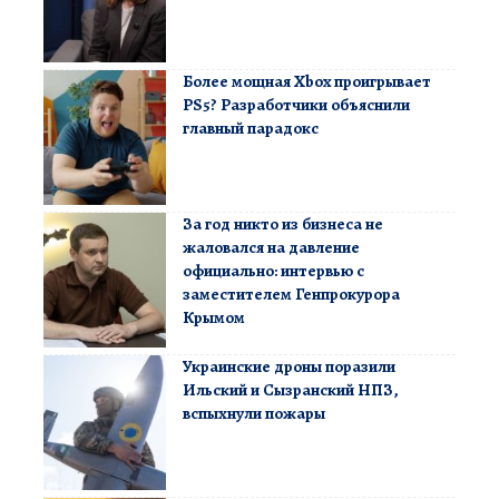
Более мощная Xbox проигрывает
PS5? Разработчики объяснили
главный парадокс
За год никто из бизнеса не
жаловался на давление
официально: интервью с
заместителем Генпрокурора
Крымом
Украинские дроны поразили
Ильский и Сызранский НПЗ,
вспыхнули пожары