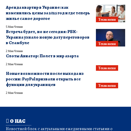
Аренда квартир в Украине: как
изменились цены за 2025 год и где теперь
жилье самое дорогое
Технологии
5 Мин Чтения
Встреча будет, но не сегодня: РБК-
Украина узнало новую дату переговоров
в Стамбуле
Технологии
2 Мин Чтения
Слоты Авиатор: Полет в мир азарта
2 Мин Чтения
Технологии
Новые возможности после выхода из
россии: PayPal призвали открыть все
функции для украинцев
Технологии
2 Мин Чтения
О НАС
Новостной блок с актуальными ежедневными статьями о