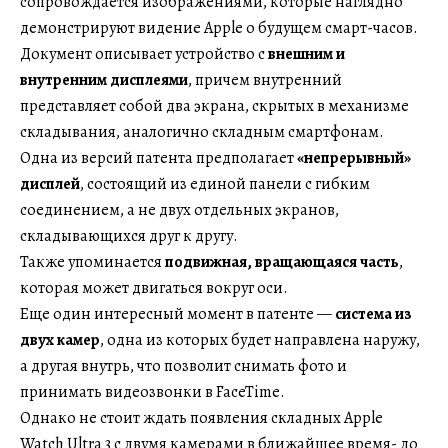
сопровождается изображениями, которые наглядно
демонстрируют видение Apple о будущем смарт-часов.
Документ описывает устройство с
внешним и
внутренним дисплеями
, причем внутренний
представляет собой два экрана, скрытых в механизме
складывания, аналогично складным смартфонам.
Одна из версий патента предполагает
«непрерывный»
дисплей
, состоящий из единой панели с гибким
соединением, а не двух отдельных экранов,
складывающихся друг к другу.
Также упоминается
подвижная, вращающаяся часть
,
которая может двигаться вокруг оси.
Еще один интересный момент в патенте —
система из
двух камер
, одна из которых будет направлена наружу,
а другая внутрь, что позволит снимать фото и
принимать видеозвонки в FaceTime.
Однако не стоит ждать появления складных Apple
Watch Ultra 3 с двумя камерами в ближайшее время- до