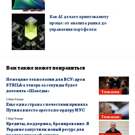
Как AI делает криптовалюту
проще: от анализа рынка до
управления портфелем
Вам также может понравиться
Немецкие технологии для ВСУ: дрон
STRILA-2 теперь за секунды будет
догонять «Шахеды»
Технологии
3 Мин Чтения
Еще одна страна с почестями приняла
Путина вместо ареста по ордеру МУС
Технологии
1 Мин Чтения
Кредиты, поддержка, бронирование. В
Украине запустили новый ресурс для