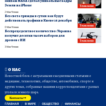
экипаж NASA сделал уникальные кадры
Земли на iPhone
Технологии
2 Мин Чтения
Без света трижды в сутки: как будут
действовать графики в Киеве 16 декабря
Технологии
0 Мин Чтения
Беспрецедентное количество: Украина
получит десятки тысяч наборов для
дронов с ИИ
Технологии
3 Мин Чтения
О НАС
Новостной блок с актуальными ежедневными статьями о
медицине, технологиях, обществе, автомобилях, спорте и
других темах, собранные нашими корреспондентами с разных
уголков земного шара.
Контакты
ГЛАВНАЯ
В МИРЕ
ОБЩЕСТВО
ФИНАНСЫ