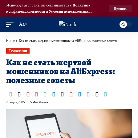
Используя этот сайт, вы соглашаетесь с
Политика
Принять
конфиденциальности
и
Условия использования
.
Аа
Home
»
Как не стать жертвой мошенников на AliExpress: полезные советы
Технологии
Как не стать жертвой
мошенников на AliExpress:
полезные советы
25 марта, 2025
5 Мин Чтения