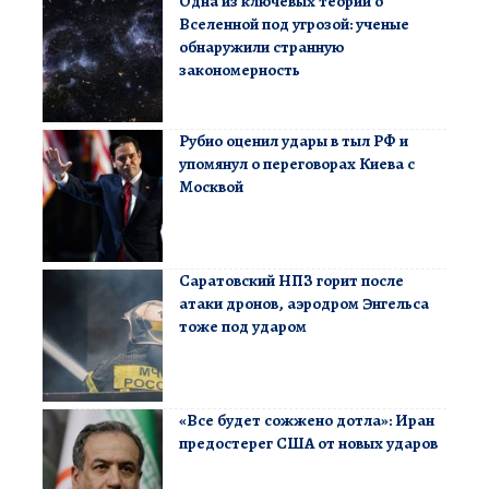
Одна из ключевых теорий о
Вселенной под угрозой: ученые
обнаружили странную
закономерность
Рубио оценил удары в тыл РФ и
упомянул о переговорах Киева с
Москвой
Саратовский НПЗ горит после
атаки дронов, аэродром Энгельса
тоже под ударом
«Все будет сожжено дотла»: Иран
предостерег США от новых ударов