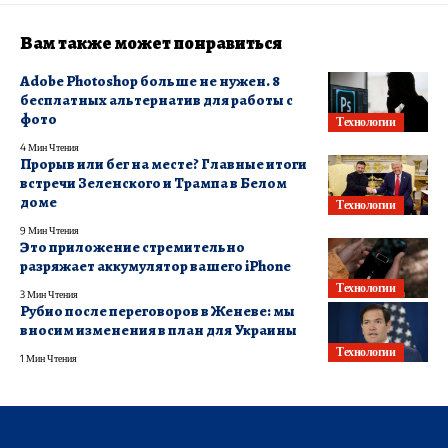
Вам также может понравиться
Adobe Photoshop больше не нужен. 8
бесплатных альтернатив для работы с
фото
Технологии
4 Мин Чтения
Прорыв или бег на месте? Главные итоги
встречи Зеленского и Трампа в Белом
доме
Технологии
9 Мин Чтения
Это приложение стремительно
разряжает аккумулятор вашего iPhone
Технологии
3 Мин Чтения
Рубио после переговоров в Женеве: мы
вносим изменения в план для Украины
Технологии
1 Мин Чтения