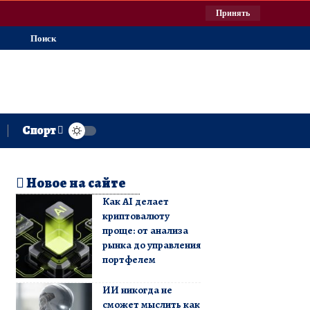
Принять
Поиск
Спорт
Новое на сайте
Как AI делает
криптовалюту
проще: от анализа
рынка до управления
портфелем
ИИ никогда не
сможет мыслить как