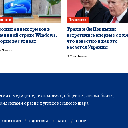
нологии
Технологии
еожиданных трюков в
Трамп и Си Цзиньпин
андной строке Windows,
встретились впервые с 2019
орые вас удивят
что известно и как это
касается Украины
н Чтения
8 Мин Чтения
ми о медицине, технологиях, обществе, автомобилях,
ондентами с разных уголков земного шара.
ЕХНОЛОГИИ
ЗДОРОВЬЕ
АВТО
СПОРТ