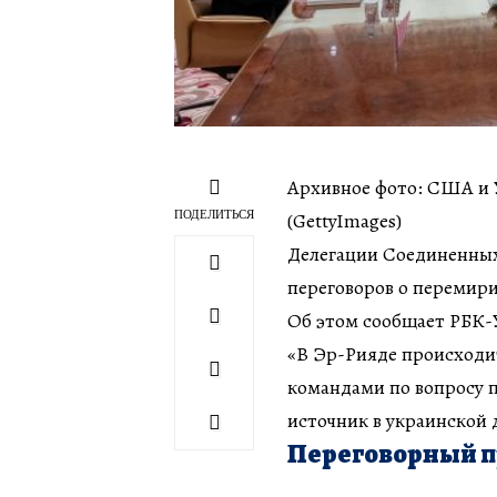
Архивное фото: США и У
ПОДЕЛИТЬСЯ
(GettyImagеs)
Делегации Соединенных
переговоров о перемири
Об этом сообщает РБК-У
«В Эр-Рияде происходи
командами по вопросу 
источник в украинской 
Переговорный п