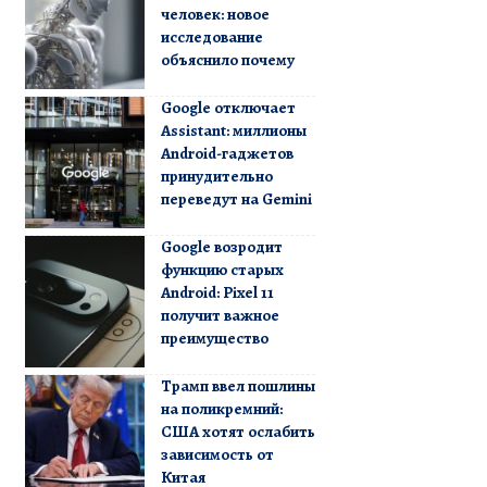
человек: новое
исследование
объяснило почему
Google отключает
Assistant: миллионы
Android-гаджетов
принудительно
переведут на Gemini
Google возродит
функцию старых
Android: Pixel 11
получит важное
преимущество
Трамп ввел пошлины
на поликремний:
США хотят ослабить
зависимость от
Китая