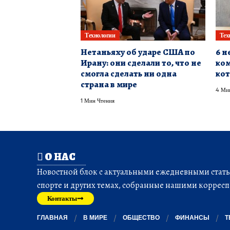
Технологии
Тех
Нетаньяху об ударе США по
6 н
Ирану: они сделали то, что не
ком
смогла сделать ни одна
кот
страна в мире
4 Ми
1 Мин Чтения
О НАС
Новостной блок с актуальными ежедневными статья
спорте и других темах, собранные нашими корресп
Контакты
ГЛАВНАЯ
В МИРЕ
ОБЩЕСТВО
ФИНАНСЫ
Т