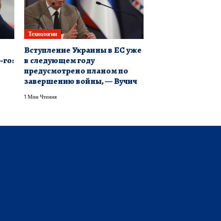
Технологии
Вступление Украины в ЕС уже
-го:
в следующем году
предусмотрено планом по
завершению войны, — Вучич
1 Мин Чтения