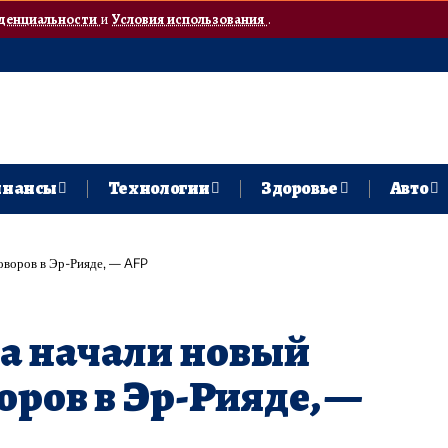
денциальности
и
Условия использования
.
нансы
Технологии
Здоровье
Авто
оворов в Эр-Рияде, — AFP
а начали новый
оров в Эр-Рияде, —