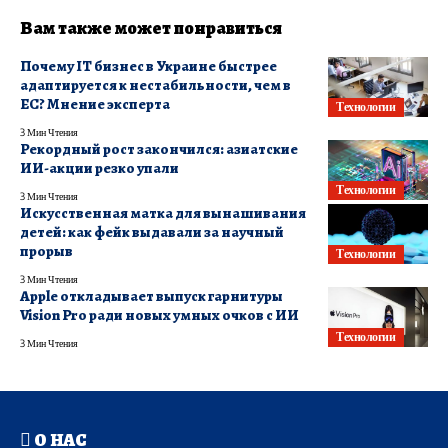
Вам также может понравиться
Почему ІТ бизнес в Украине быстрее
адаптируется к нестабильности, чем в
ЕС? Мнение эксперта
Технологии
3 Мин Чтения
Рекордный рост закончился: азиатские
ИИ-акции резко упали
Технологии
3 Мин Чтения
Искусственная матка для вынашивания
детей: как фейк выдавали за научный
прорыв
Технологии
3 Мин Чтения
Apple откладывает выпуск гарнитуры
Vision Pro ради новых умных очков с ИИ
Технологии
3 Мин Чтения
О НАС