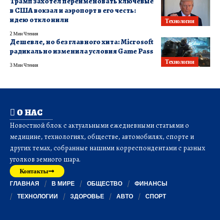
Трамп захотел переименовать ключевые
в США вокзал и аэропорт в его честь:
идею отклонили
Технологии
2 Мин Чтения
Дешевле, но без главного хита: Microsoft
радикально изменила условия Game Pass
Технологии
3 Мин Чтения
О НАС
Новостной блок с актуальными ежедневными статьями о
медицине, технологиях, обществе, автомобилях, спорте и
других темах, собранные нашими корреспондентами с разных
уголков земного шара.
Контакты
ГЛАВНАЯ
В МИРЕ
ОБЩЕСТВО
ФИНАНСЫ
ТЕХНОЛОГИИ
ЗДОРОВЬЕ
АВТО
СПОРТ