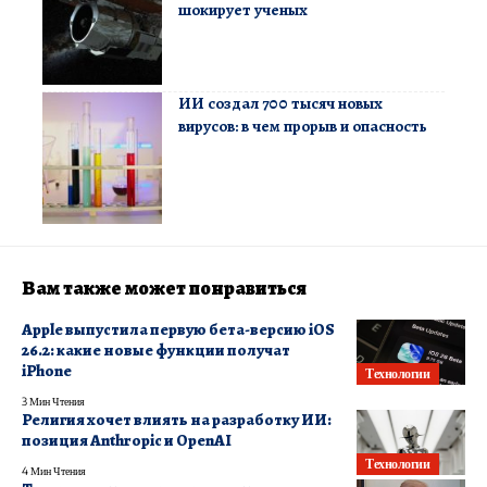
шокирует ученых
ИИ создал 700 тысяч новых
вирусов: в чем прорыв и опасность
Вам также может понравиться
Apple выпустила первую бета-версию iOS
26.2: какие новые функции получат
iPhone
Технологии
3 Мин Чтения
Религия хочет влиять на разработку ИИ:
позиция Anthropic и OpenAI
Технологии
4 Мин Чтения