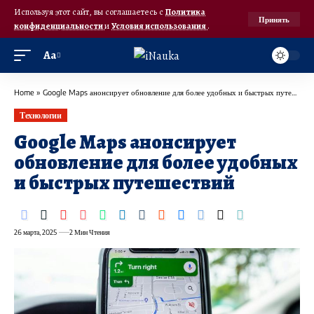
Используя этот сайт, вы соглашаетесь с
Политика
Принять
конфиденциальности
и
Условия использования
.
Аа
Home
»
Google Maps анонсирует обновление для более удобных и быстрых путешествий
Технологии
Google Maps анонсирует
обновление для более удобных
и быстрых путешествий
26 марта, 2025
2 Мин Чтения