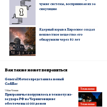
чужие системы, воспринимая их за
симуляцию
Ядерный взрыв в Хиросиме создал
неизвестное вещество: его
обнаружили через 80 лет
Вам также может понравиться
General Motors представила новый
Cadillac
Технологии
1 Мин Чтения
Приграничье погрузилось в темноту: из-
за удара РФ на Черниговщине
обесточены 10 000 домов
Технологии