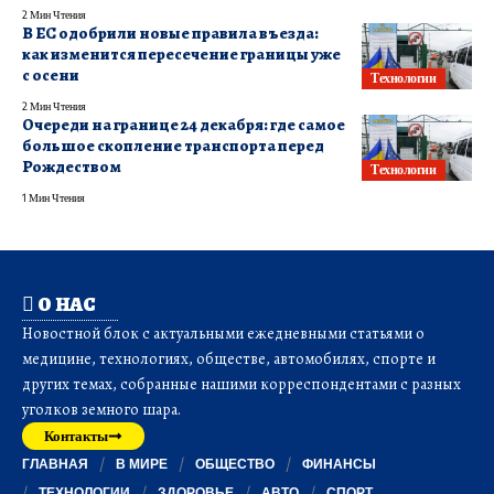
2 Мин Чтения
В ЕС одобрили новые правила въезда:
как изменится пересечение границы уже
с осени
Технологии
2 Мин Чтения
Очереди на границе 24 декабря: где самое
большое скопление транспорта перед
Рождеством
Технологии
1 Мин Чтения
О НАС
Новостной блок с актуальными ежедневными статьями о
медицине, технологиях, обществе, автомобилях, спорте и
других темах, собранные нашими корреспондентами с разных
уголков земного шара.
Контакты
ГЛАВНАЯ
В МИРЕ
ОБЩЕСТВО
ФИНАНСЫ
ТЕХНОЛОГИИ
ЗДОРОВЬЕ
АВТО
СПОРТ