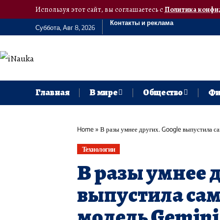
Используя этот сайт, вы соглашаетесь с
Политика конфи
Контакты и реклама
Суббота, Авг 8, 2026
Главная
В мире
Общество
Фи
Home
»
В разы умнее других. Google выпустила с
Технологии
В разы умнее д
выпустила са
модель Gemini 2