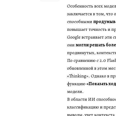
Особенность всех модел
заключается в том, что
способными
продумыват
повышает точность и п
Google встраивает эти 
они
могли решать боле
продвинутых, контекст
По сравнению с 2.0 Flas
обновленной в этом мес
«Thinking». Однако в п
функцию
«Показать хо
модели.
В области ИИ способнос
классификацию и предск
выводы, учет контекста