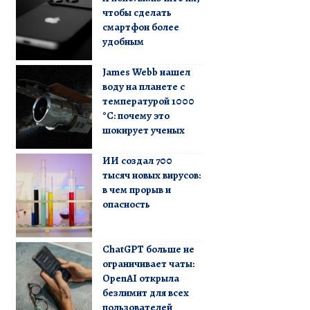
чтобы сделать
смартфон более
удобным
James Webb нашел
воду на планете с
температурой 1000
°C: почему это
шокирует ученых
ИИ создал 700
тысяч новых вирусов:
в чем прорыв и
опасность
ChatGPT больше не
ограничивает чаты:
OpenAI открыла
безлимит для всех
пользователей