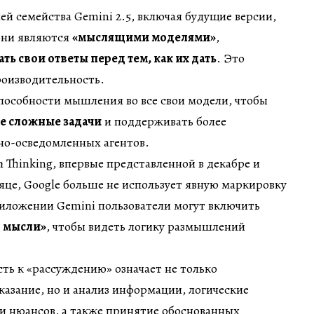
ей семейства Gemini 2.5, включая будущие версии,
 они являются
«мыслящими моделями»
,
ь свои ответы перед тем, как их дать
. Это
роизводительность.
способности мышления во все свои модели, чтобы
е сложные задачи
и поддерживать более
но-осведомленных агентов.
h Thinking, впервые представленной в декабре и
яце, Google больше не использует явную маркировку
риложении Gemini пользователи могут включить
д мысли»
, чтобы видеть логику размышлений
ть к «рассуждению» означает не только
азание, но и анализ информации, логические
 и нюансов, а также принятие обоснованных