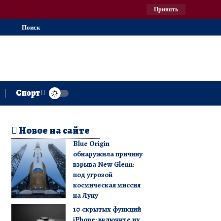
Принять
Поиск
Спорт
Новое на сайте
Blue Origin
обнаружила причину
взрыва New Glenn:
под угрозой
космическая миссия
на Луну
10 скрытых функций
iPhone: включите их,