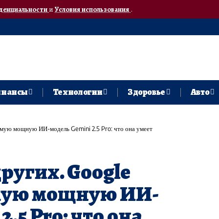
денциальности
и
Условия использования
.
нансы
Технологии
Здоровье
Авто
амую мощную ИИ-модель Gemini 2.5 Pro: что она умеет
ругих. Google
мую мощную ИИ-
.5 Pro: что она