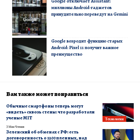
Google отключает Assistant:
миллионы Android-гаджетов
принудительно переведут на Gemini
Google возродит функцию старых
Android: Pixel 11 получит важное
преимущество
Вам также может понравиться
Обычные смартфоны теперь могут
«видеть» сквозь стены: что разработали
ученые MIT
Технологии
3 Мин Чтения
Зеленский об обменах с РФ: есть
договоренность о 1200 пленных, над