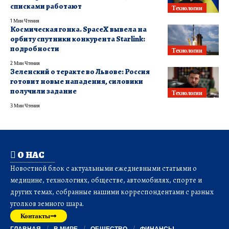
списками работают
Технологии
1 Мин Чтения
Космическая гонка. SpaceX вывела на
орбиту спутники конкурента Starlink:
подробности
Технологии
2 Мин Чтения
Зеленский о теракте во Львове: Россия
готовит новые нападения, силовики
получили задание
Технологии
3 Мин Чтения
О НАС
Новостной блок с актуальными ежедневными статьями о
медицине, технологиях, обществе, автомобилях, спорте и
других темах, собранные нашими корреспондентами с разных
уголков земного шара.
Контакты
ГЛАВНАЯ
В МИРЕ
ОБЩЕСТВО
ФИНАНСЫ