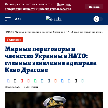
Используя этот сайт, вы соглашаетесь с
Политика
Принять
конфиденциальности
и
Условия использования
.
Аа
Home
»
Мирные переговоры и членство Украины в НАТО: главные заявления адмирала Каво Драгоне
Технологии
Мирные переговоры и
членство Украины в НАТО:
главные заявления адмирала
Каво Драгоне
28 марта, 2025
3 Мин Чтения