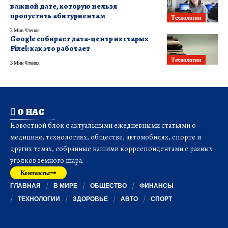
важной дате, которую нельзя
пропустить абитуриентам
Технологии
2 Мин Чтения
Google собирает дата-центр из старых
Pixel: как это работает
Технологии
3 Мин Чтения
О НАС
Новостной блок с актуальными ежедневными статьями о
медицине, технологиях, обществе, автомобилях, спорте и
других темах, собранные нашими корреспондентами с разных
уголков земного шара.
Контакты
ГЛАВНАЯ
В МИРЕ
ОБЩЕСТВО
ФИНАНСЫ
ТЕХНОЛОГИИ
ЗДОРОВЬЕ
АВТО
СПОРТ