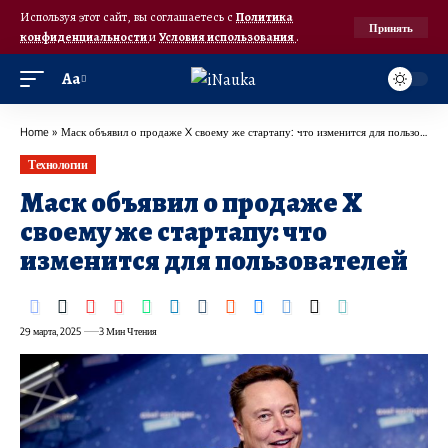
Используя этот сайт, вы соглашаетесь с
Политика
Принять
конфиденциальности
и
Условия использования
.
Аа
Home
»
Маск объявил о продаже X своему же стартапу: что изменится для пользователей
Технологии
Маск объявил о продаже X
своему же стартапу: что
изменится для пользователей
29 марта, 2025
3 Мин Чтения