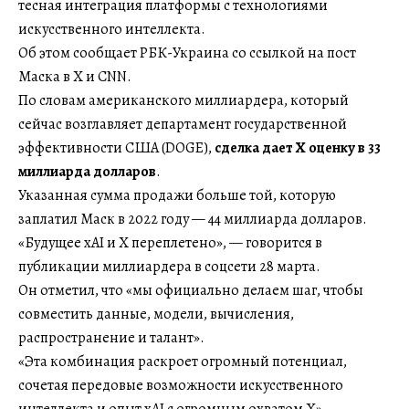
тесная интеграция платформы с технологиями
искусственного интеллекта.
Об этом сообщает РБК-Украина со ссылкой на пост
Маска в X и CNN.
По словам американского миллиардера, который
сейчас возглавляет департамент государственной
эффективности США (DOGE),
сделка дает X оценку в 33
миллиарда долларов
.
Указанная сумма продажи больше той, которую
заплатил Маск в 2022 году — 44 миллиарда долларов.
«Будущее xAI и X переплетено», — говорится в
публикации миллиардера в соцсети 28 марта.
Он отметил, что «мы официально делаем шаг, чтобы
совместить данные, модели, вычисления,
распространение и талант».
«Эта комбинация раскроет огромный потенциал,
сочетая передовые возможности искусственного
интеллекта и опыт xAI с огромным охватом X», —