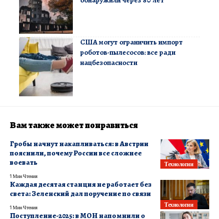
обнаружили через 80 лет
США могут ограничить импорт
роботов-пылесосов: все ради
нацбезопасности
Вам также может понравиться
Гробы начнут накапливаться: в Австрии
пояснили, почему России все сложнее
воевать
Технологии
1 Мин Чтения
Каждая десятая станция не работает без
света: Зеленский дал поручение по связи
Технологии
1 Мин Чтения
Поступление-2025: в МОН напомнили о