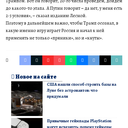
Трампом. Вот он говорит, 20-го числа проведем, дойдем
до какого-то этапа. А Путин говорит
–
да нет, у меня есть
2-3 условия»,
–
сказал изданию Лесной.
Поэтому в дальнейшем важно, чтобы Трамп осознал, в
какую именно игру играет Россия и начал к ней
применять не только «пряники», но и «кнуты».
Новое на сайте
США нашли способ строить базы на
Луне без астронавтов: что
придумали
Привычные геймпады PlayStation
могут исчезнуть: почему геймеры