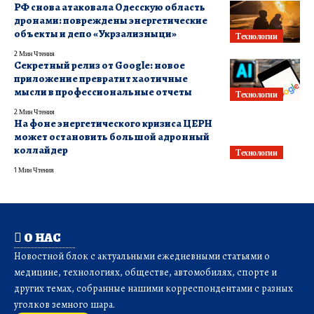
РФ снова атаковала Одесскую область
дронами: повреждены энергетические
объекты и депо «Укрзализныци»
Технологии
2 Мин Чтения
Секретный релиз от Google: новое
приложение превратит хаотичные
мысли в профессиональные отчеты
Технологии
2 Мин Чтения
На фоне энергетического кризиса ЦЕРН
может остановить большой адронный
коллайдер
Технологии
1 Мин Чтения
О НАС
Новостной блок с актуальными ежедневными статьями о
медицине, технологиях, обществе, автомобилях, спорте и
других темах, собранные нашими корреспондентами с разных
уголков земного шара.