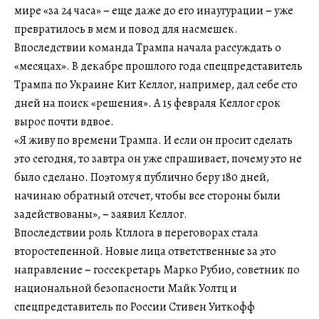
мире «за 24 часа»
–
еще даже до его инаугурации
–
уже
превратилось в мем и повод для насмешек.
Впоследствии команда Трампа начала рассуждать о
«месяцах». В декабре прошлого года спецпредставитель
Трампа по Украине Кит Келлог, например, дал себе сто
дней на поиск «решения». А 15 февраля Келлог срок
вырос почти вдвое.
«Я живу по времени Трампа. И если он просит сделать
это сегодня, то завтра он уже спрашивает, почему это не
было сделано. Поэтому я публично беру 180 дней,
начинаю обратный отсчет, чтобы все стороны были
задействованы»,
–
заявил Келлог.
Впоследствии роль Кtллога в переговорах стала
второстепенной. Новые лица ответственные за это
направление
–
госсекретарь Марко Рубио, советник по
национальной безопасности Майк Уолтц и
спецпредставитель по России Стивен Уиткофф