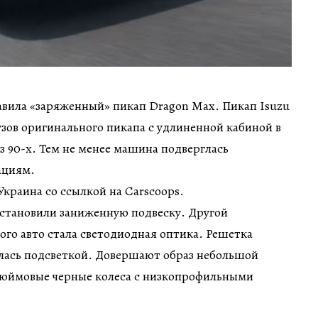
авила «заряженный» пикап Dragon Max. Пикап Isuzu
зов оригинального пикапа с удлиненной кабиной в
з 90-х. Тем не менее машина подверглась
ациям.
краина со ссылкой на Carscoops.
становили заниженную подвеску. Другой
ого авто стала светодиодная оптика. Решетка
елась подсветкой. Довершают образ небольшой
-дюймовые черные колеса с низкопрофильными