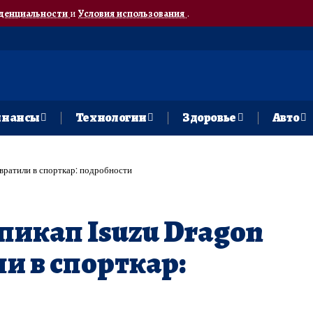
денциальности
и
Условия использования
.
нансы
Технологии
Здоровье
Авто
вратили в спорткар: подробности
пикап Isuzu Dragon
и в спорткар: