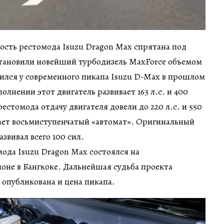
ость рестомода Isuzu Dragon Max спрятана под
тановили новейший турбодизель MaxForce объемом
вился у современного пикапа Isuzu D-Max в прошлом
олнении этот двигатель развивает 163 л.с. и 400
естомода отдачу двигателя довели до 220 л.с. и 550
тает восьмиступенчатый «автомат». Оригинальный
звивал всего 100 сил.
ода Isuzu Dragon Max состоялся на
оне в Бангкоке. Дальнейшая судьба проекта
 опубликована и цена пикапа.