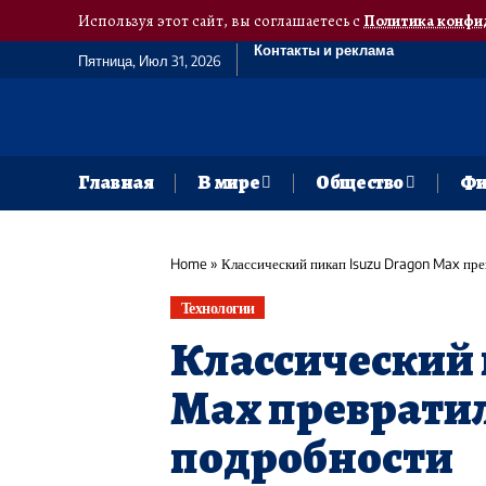
Используя этот сайт, вы соглашаетесь с
Политика конфи
Контакты и реклама
Пятница, Июл 31, 2026
Главная
В мире
Общество
Фи
Home
»
Классический пикап Isuzu Dragon Max пре
Технологии
Классический 
Max превратил
подробности