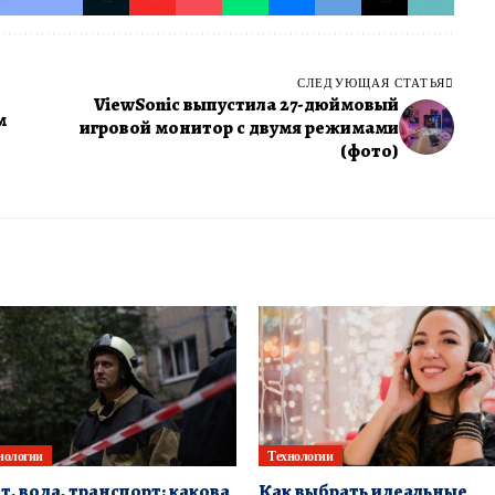
СЛЕДУЮЩАЯ СТАТЬЯ
ViewSonic выпустила 27-дюймовый
м
игровой монитор с двумя режимами
(фото)
нологии
Технологии
т, вода, транспорт: какова
Как выбрать идеальные