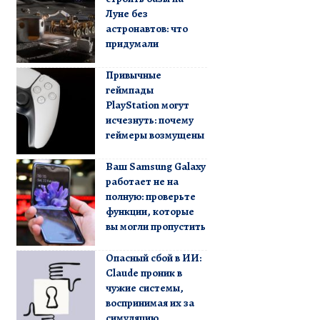
Луне без
астронавтов: что
придумали
Привычные
геймпады
PlayStation могут
исчезнуть: почему
геймеры возмущены
Ваш Samsung Galaxy
работает не на
полную: проверьте
функции, которые
вы могли пропустить
Опасный сбой в ИИ:
Claude проник в
чужие системы,
воспринимая их за
симуляцию