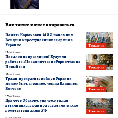
Вам также может понравиться
Память Корюковки: МИД напомнил
Венгрии о преступлениях ее армии в
Украине
Технологии
2 Мин Чтения
Посылки на праздники? Будут ли
работать «Новая почта» и «Укрпочта» на
Новый год
Технологии
3 Мин Чтения
Трамп: прекратить войну в Украине
может быть сложнее, чем на Ближнем
Востоке
Технологии
1 Мин Чтения
Прилет в Обухове, уничтоженная
ветклиника, люди под завалами: какие
последствия атаки РФ
Технологии
4 Мин Чтения