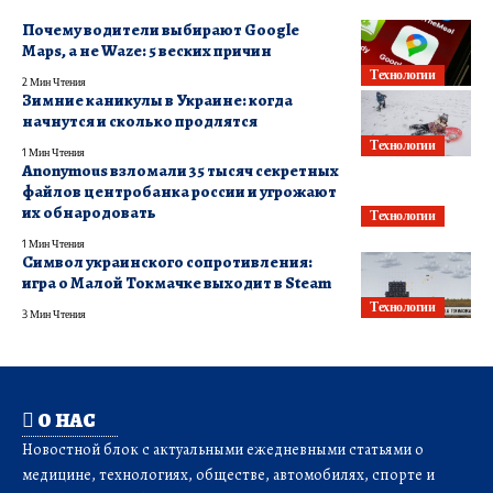
Почему водители выбирают Google
Maps, а не Waze: 5 веских причин
Технологии
2 Мин Чтения
Зимние каникулы в Украине: когда
начнутся и сколько продлятся
Технологии
1 Мин Чтения
Anonymous взломали 35 тысяч секретных
файлов центробанка россии и угрожают
их обнародовать
Технологии
1 Мин Чтения
Символ украинского сопротивления:
игра о Малой Токмачке выходит в Steam
Технологии
3 Мин Чтения
О НАС
Новостной блок с актуальными ежедневными статьями о
медицине, технологиях, обществе, автомобилях, спорте и