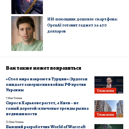
ИИ-помощник дешевле смартфона:
OpenAI готовит гаджет за 400
долларов
Вам также может понравиться
«Стол мира накроют в Турции»: Эрдоган
ожидает завершения войны РФ против
Украины
Технологии
1 Мин Чтения
Спрос в Харькове растет, а Киев – не
самый дорогой: ключевые тренды рынка
недвижимости
Технологии
13 Мин Чтения
Бывший разработчик World of Warcraft