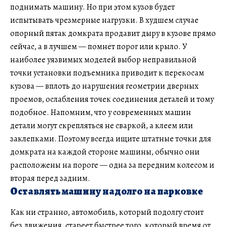
поднимать машину. Но при этом кузов будет
испытывать чрезмерные нагрузки. В худшем случае
опорный пятак домкрата продавит дыру в кузове прямо
сейчас, а в лучшем — помнет порог или крыло. У
наиболее уязвимых моделей выбор неправильной
точки установки подъемника приводит к перекосам
кузова — вплоть до нарушения геометрии дверных
проемов, ослабления точек соединения деталей и тому
подобное. Напомним, что у современных машин
детали могут скрепляться не сваркой, а клеем или
заклепками. Поэтому всегда ищите штатные точки для
домкрата на каждой стороне машины, обычно они
расположены на пороге — одна за передним колесом и
вторая перед задним.
Оставлять машину надолго на парковке
Как ни странно, автомобиль, который подолгу стоит
без движения, стареет быстрее того, который время от