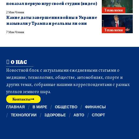
показал первую игру своей студии (видео)
Технологии
2 Мин Чтения
Какие даты завершения войны в Украине
называли у Трампа и реальны ли они
Технологии
7 Мин Чтения
О НАС
Новостной блок с актуальными ежедневными статьями о
медицине, технологиях, обществе, автомобилях, спорте и
других темах, собранные нашими корреспондентами с разных
уголков земного шара.
Контакты
ГЛАВНАЯ
В МИРЕ
ОБЩЕСТВО
ФИНАНСЫ
ТЕХНОЛОГИИ
ЗДОРОВЬЕ
АВТО
СПОРТ