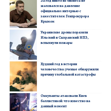
За год никто из бизнеса не
жаловался на давление
официально: интервью с
заместителем Генпрокурора
Крымом
Украинские дроны поразили
Ильский и Сызранский НПЗ,
вспыхнули пожары
Худший год в истории
человечества: ученые обнаружили
причину глобальной катастрофы
Оккупанты атаковали Киев
баллистикой: что известно на
данный момент