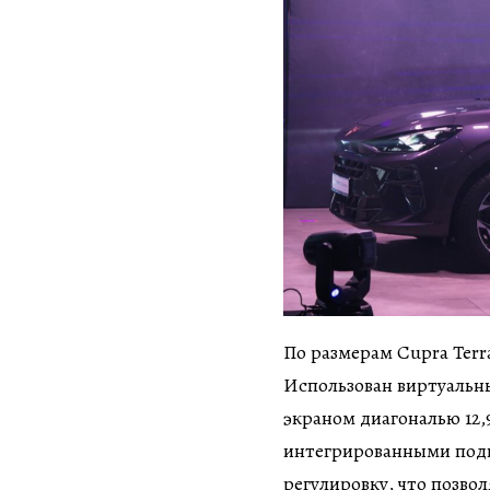
По размерам Cupra Terr
Использован виртуальн
экраном диагональю 12
интегрированными подг
регулировку, что позвол