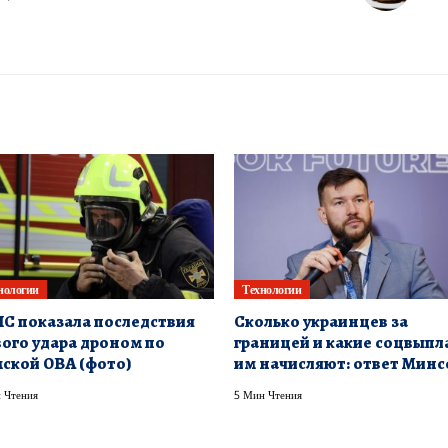
нологии
Технологии
С показала последствия
Сколько украинцев за
ого удара дроном по
границей и какие соцвыпл
ской ОВА (фото)
им начисляют: ответ Мин
 Чтения
5 Мин Чтения