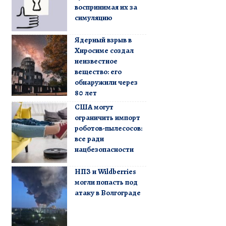
воспринимая их за
симуляцию
Ядерный взрыв в
Хиросиме создал
неизвестное
вещество: его
обнаружили через
80 лет
США могут
ограничить импорт
роботов-пылесосов:
все ради
нацбезопасности
НПЗ и Wildberries
могли попасть под
атаку в Волгограде