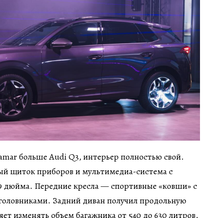
amar больше Audi Q3, интерьер полностью свой.
ый щиток приборов и мультимедиа-система с
,9 дюйма. Передние кресла — спортивные «ковши» с
оловниками. Задний диван получил продольную
яет изменять объем багажника от 540 до 630 литров.