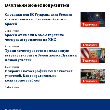
Вам также может понравиться
Спутники для ВСУ: украинская Stetman
готовит запуск орбитальной сети со
SpaceX
Технологии
2 Мин Чтения
SpaceX от имени NASA отправила
четырех астронавтов на МКС
Технологии
1 Мин Чтения
Трамп хочет провести немедленную
встречу с участием Зеленского и Путина и
назвал условие
Технологии
1 Мин Чтения
В Украине катастрофически не хватает
учителей. Как сократилось их
количество за 10 лет
Технологии
3 Мин Чтения