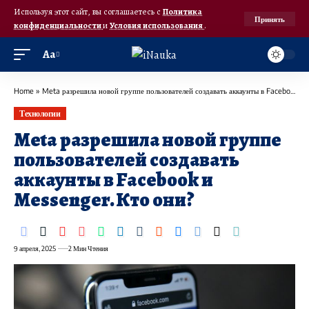
Используя этот сайт, вы соглашаетесь с
Политика
Принять
конфиденциальности
и
Условия использования
.
Аа
Home
»
Meta разрешила новой группе пользователей создавать аккаунты в Facebook и Messenger. Кто они?
Технологии
Meta разрешила новой группе
пользователей создавать
аккаунты в Facebook и
Messenger. Кто они?
9 апреля, 2025
2 Мин Чтения