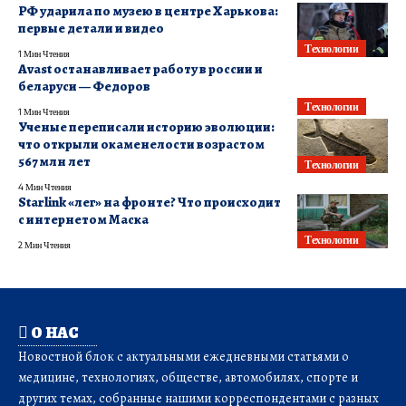
РФ ударила по музею в центре Харькова:
первые детали и видео
Технологии
1 Мин Чтения
Avast останавливает работу в россии и
беларуси — Федоров
Технологии
1 Мин Чтения
Ученые переписали историю эволюции:
что открыли окаменелости возрастом
567 млн лет
Технологии
4 Мин Чтения
Starlink «лег» на фронте? Что происходит
с интернетом Маска
Технологии
2 Мин Чтения
О НАС
Новостной блок с актуальными ежедневными статьями о
медицине, технологиях, обществе, автомобилях, спорте и
других темах, собранные нашими корреспондентами с разных