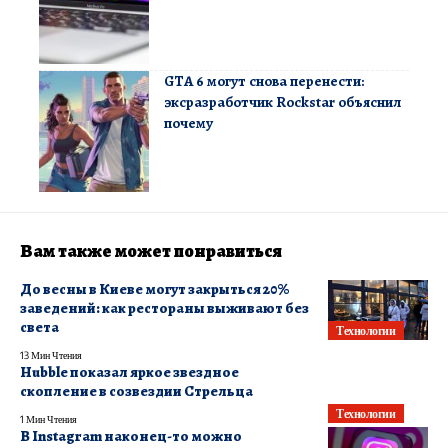
GTA 6 могут снова перенести:
эксразработчик Rockstar объяснил
почему
Вам также может понравиться
До весны в Киеве могут закрыться 20%
заведений: как рестораны выживают без
света
Технологии
13 Мин Чтения
Hubble показал яркое звездное
скопление в созвездии Стрельца
Технологии
1 Мин Чтения
В Instagram наконец-то можно