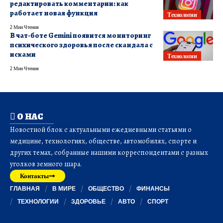
редактировать комментарии: как
работает новая функция
Технологии
2 Мин Чтения
В чат-боте Gemini появится мониторинг
психического здоровья после скандала с
исками
Технологии
2 Мин Чтения
О НАС
Новостной блок с актуальными ежедневными статьями о
медицине, технологиях, обществе, автомобилях, спорте и
других темах, собранные нашими корреспондентами с разных
уголков земного шара.
Контакты
ГЛАВНАЯ
В МИРЕ
ОБЩЕСТВО
ФИНАНСЫ
ТЕХНОЛОГИИ
ЗДОРОВЬЕ
АВТО
СПОРТ