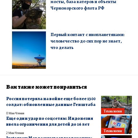
мосты, база катеров и объекты
Черноморского флота РФ
Первый контакт с инопланетянами:
человечество до сих пор не знает,
что делать
Вам также может понравиться
Россия потеряла на войне еще более 1300
солдат: обновленные данные Генштаба
Технологии
0 Мин Чтения
Еще один удар по соцсетям: Индонезия
ввела ограничения для детей до 16 лет
Технологии
2 Мин Чтения
Instagram Map раскрывает геолокацию: