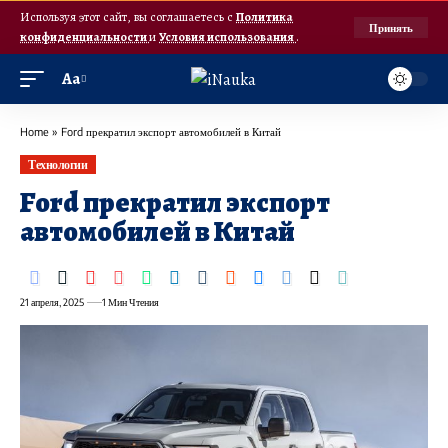
Используя этот сайт, вы соглашаетесь с
Политика
Принять
конфиденциальности
и
Условия использования
.
Аа
Home
»
Ford прекратил экспорт автомобилей в Китай
Технологии
Ford прекратил экспорт
автомобилей в Китай
21 апреля, 2025
1 Мин Чтения