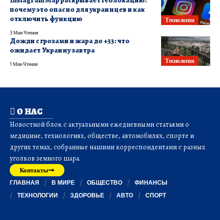
почему это опасно для украинцев и как
отключить функцию
Технологии
3 Мин Чтения
Дожди с грозами и жара до +33: что
ожидает Украину завтра
Технологии
1 Мин Чтения
О НАС
Новостной блок с актуальными ежедневными статьями о
медицине, технологиях, обществе, автомобилях, спорте и
других темах, собранные нашими корреспондентами с разных
уголков земного шара.
Контакты
ГЛАВНАЯ
В МИРЕ
ОБЩЕСТВО
ФИНАНСЫ
ТЕХНОЛОГИИ
ЗДОРОВЬЕ
АВТО
СПОРТ