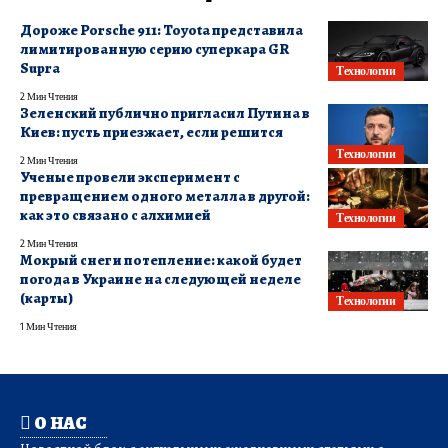
Дороже Porsche 911: Toyota представила
лимитированную серию суперкара GR
Supra
Технологии
2 Мин Чтения
Зеленский публично пригласил Путина в
Киев: пусть приезжает, если решится
Технологии
2 Мин Чтения
Ученые провели эксперимент с
превращением одного металла в другой:
как это связано с алхимией
Технологии
2 Мин Чтения
Мокрый снег и потепление: какой будет
погода в Украине на следующей неделе
(карты)
Технологии
1 Мин Чтения
О НАС