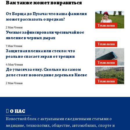
Вам также может понравиться
От Борща до Пузача: что ваша фамилия
может рассказать о предках?
Технологии
2 Мин Чтения
Ученые зафиксировали чрезвычайное
явление в черных дырах
Технологии
1 Мин Чтения
Защитная пленка или стекло: что
реально спасает экран от трещин
Технологии
4 Мин Чтения
До 7 тысяч за елку. Сколько на самом
деле стоят новогодние деревья в Киеве
Технологии
2 Мин Чтения
О НАС
Новостной блок с актуальными ежедневными статьями о
медицине, технологиях, обществе, автомобилях, спорте и