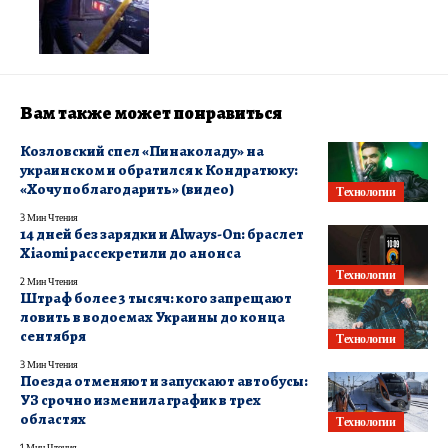
Вам также может понравиться
Козловский спел «Пинаколаду» на
украинском и обратился к Кондратюку:
«Хочу поблагодарить» (видео)
Технологии
3 Мин Чтения
14 дней без зарядки и Always-On: браслет
Xiaomi рассекретили до анонса
Технологии
2 Мин Чтения
Штраф более 3 тысяч: кого запрещают
ловить в водоемах Украины до конца
сентября
Технологии
3 Мин Чтения
Поезда отменяют и запускают автобусы:
УЗ срочно изменила график в трех
областях
Технологии
1 Мин Чтения