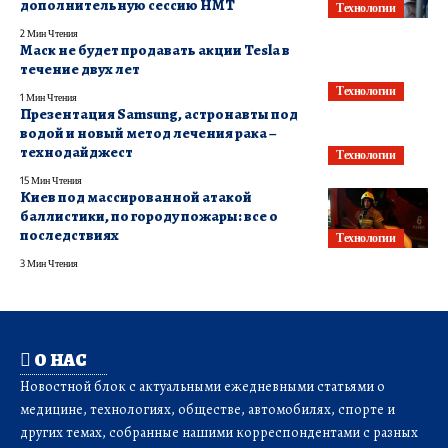
дополнительную сессию НМТ
Технологии
2 Мин Чтения
Маск не будет продавать акции Tesla в
течение двух лет
Технологии
1 Мин Чтения
Презентация Samsung, астронавты под
водой и новый метод лечения рака –
технодайджест
Технологии
15 Мин Чтения
Киев под массированной атакой
баллистики, по городу пожары: все о
последствиях
Технологии
3 Мин Чтения
О НАС
Новостной блок с актуальными ежедневными статьями о
медицине, технологиях, обществе, автомобилях, спорте и
других темах, собранные нашими корреспондентами с разных