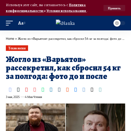
Используя этот сайт, вы соглашаетесь с
Политика
Принять
конфиденциальности
и
Условия использования
.
Аа
Home
»
Жогло из «Варьятов» рассекретил, как сбросил 54 кг за полгода: фото до и после
Технологии
Жогло из «Варьятов»
рассекретил, как сбросил 54 кг
за полгода: фото до и после
3 мая, 2025
4 Мин Чтения