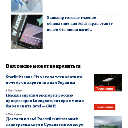
Samsung готовит главное
обновление для Fold: экран станет
почти без линии изгиба
Вам также может понравиться
Starlink завис. Что это за технология и
почему она критична для Украины
Технологии
3 Мин Чтения
Пекин запретил экспорт в россию
процессоров Loongson, которые могли
бы заменить Intel — СМИ
Технологии
2 Мин Чтения
Достали и там? Российский газовый
танкер вспыхнул в Средиземном море