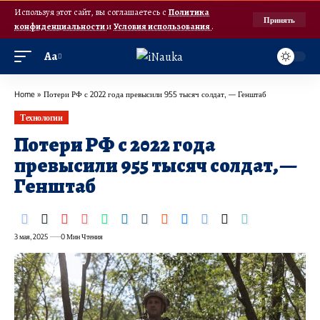
Используя этот сайт, вы соглашаетесь с
Политика
Принять
конфиденциальности
и
Условия использования
.
Аа
Home
»
Потери РФ с 2022 года превысили 955 тысяч солдат, — Генштаб
Технологии
Потери РФ с 2022 года
превысили 955 тысяч солдат, —
Генштаб
3 мая, 2025
0 Мин Чтения