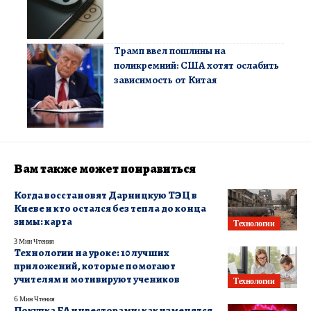
Трамп ввел пошлины на
поликремний: США хотят ослабить
зависимость от Китая
Вам также может понравиться
Когда восстановят Дарницкую ТЭЦ в
Киеве и кто остался без тепла до конца
зимы: карта
Технологии
3 Мин Чтения
Технологии на уроке: 10 лучших
приложений, которые помогают
учителям и мотивируют учеников
Технологии
6 Мин Чтения
Покупка EA инвесторами: как изменятся