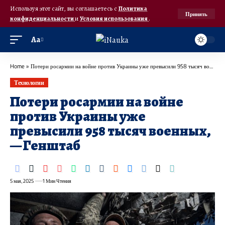
Используя этот сайт, вы соглашаетесь с
Политика
Принять
конфиденциальности
и
Условия использования
.
Аа
Home
»
Потери росармии на войне против Украины уже превысили 958 тысяч военных, — Генштаб
Технологии
Потери росармии на войне
против Украины уже
превысили 958 тысяч военных,
— Генштаб
5 мая, 2025
1 Мин Чтения