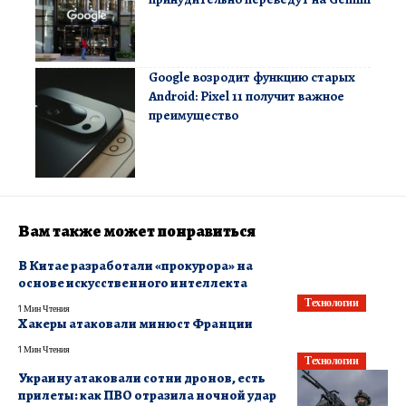
Google возродит функцию старых
Android: Pixel 11 получит важное
преимущество
Вам также может понравиться
В Китае разработали «прокурора» на
основе искусственного интеллекта
Технологии
1 Мин Чтения
Хакеры атаковали минюст Франции
1 Мин Чтения
Технологии
Украину атаковали сотни дронов, есть
прилеты: как ПВО отразила ночной удар