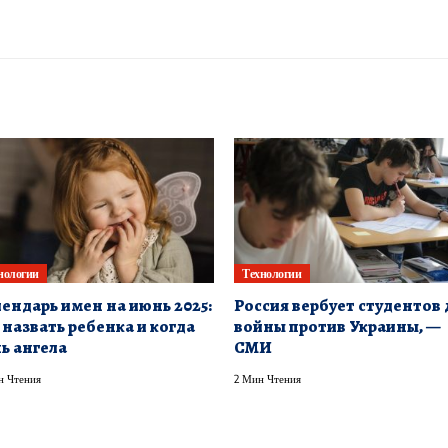
нологии
Технологии
ендарь имен на июнь 2025:
Россия вербует студентов 
 назвать ребенка и когда
войны против Украины, —
ь ангела
СМИ
н Чтения
2 Мин Чтения