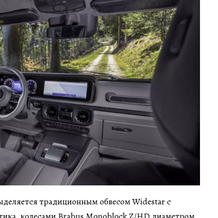
деляется традиционным обвесом Widestar с
стика, колесами Brabus Monoblock Z/HD диаметром