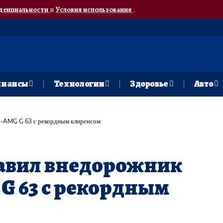
денциальности
и
Условия использования
.
нансы
Технологии
Здоровье
Авто
s-AMG G 63 с рекордным клиренсом
тавил внедорожник
G 63 с рекордным