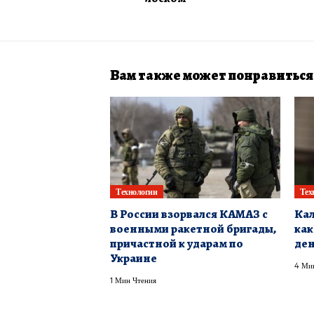
Вам также может понравиться
Технологии
Тех
В России взорвался КАМАЗ с
Кал
военными ракетной бригады,
как
причастной к ударам по
ден
Украине
4 Ми
1 Мин Чтения