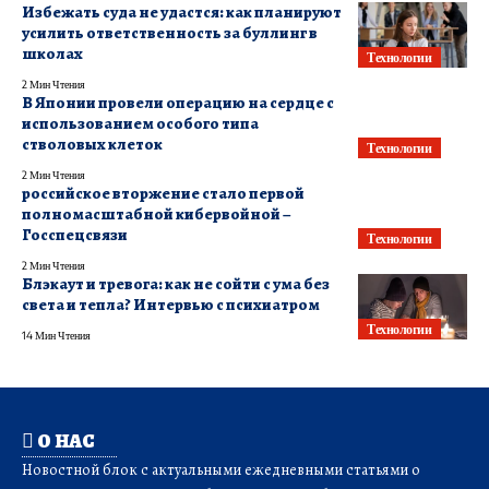
Избежать суда не удастся: как планируют
усилить ответственность за буллинг в
школах
Технологии
2 Мин Чтения
В Японии провели операцию на сердце с
использованием особого типа
стволовых клеток
Технологии
2 Мин Чтения
российское вторжение стало первой
полномасштабной кибервойной –
Госспецсвязи
Технологии
2 Мин Чтения
Блэкаут и тревога: как не сойти с ума без
света и тепла? Интервью с психиатром
Технологии
14 Мин Чтения
О НАС
Новостной блок с актуальными ежедневными статьями о