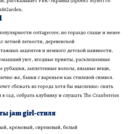
, рассказывает РБК-Украина (проект Styler) со
es&Garden.
l
 популярности cottagecore, но гораздо слаще и менее
с летней легкости, деревенской
тажных акцентов и немного детской наивности.
омашний уют, ягодные принты, расклешенные
ые рубашки, заплетенные волосы, вязаные вещи,
нечно же, банки с вареньем как стилевой символ.
хочет сбежать из города хотя бы мысленно: снять
в сад, собрать клубнику и слушать The Cranberries
ы jam girl-стиля
ый, кремовый, сиреневый, белый