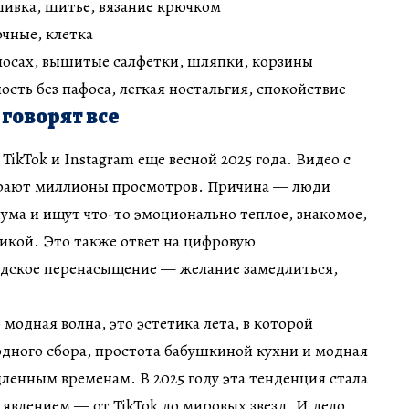
шивка, шитье, вязание крючком
чные, клетка
лосах, вышитые салфетки, шляпки, корзины
сть без пафоса, легкая ностальгия, спокойствие
 говорят все
TikTok и Instagram еще весной 2025 года. Видео с
ирают миллионы просмотров. Причина — люди
шума и ищут что-то эмоционально теплое, знакомое,
тикой. Это также ответ на цифровую
одское перенасыщение — желание замедлиться,
о модная волна, это эстетика лета, в которой
дного сбора, простота бабушкиной кухни и модная
дленным временам. В 2025 году эта тенденция стала
влением — от TikTok до мировых звезд. И дело