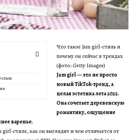
Что такое Jam girl-стиль и
почему он сейчас в трендах
(фото: Getty Images)
Jam girl — это не просто
l-стиля
новый TikTok-тренд, а
все
целая эстетика лета 2025.
Она сочетает деревенскую
романтику, ощущение
нее варенье.
m girl-стиле, как он выглядит и чем отличается от