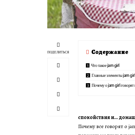
Содержание
ПОДЕЛИТЬСЯ
Что такое jam girl
Главные элементы jam gir
Почему о jam girl говорят 
спокойствия и… домаш
Почему все говорят о ja