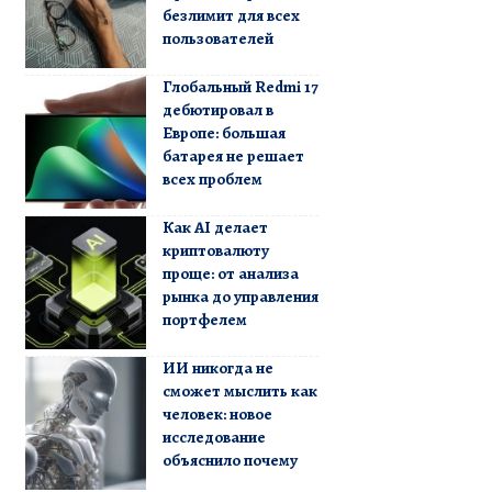
безлимит для всех
пользователей
Глобальный Redmi 17
дебютировал в
Европе: большая
батарея не решает
всех проблем
Как AI делает
криптовалюту
проще: от анализа
рынка до управления
портфелем
ИИ никогда не
сможет мыслить как
человек: новое
исследование
объяснило почему