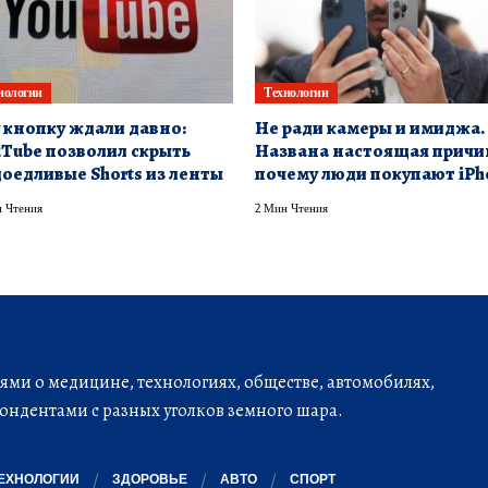
нологии
Технологии
 кнопку ждали давно:
Не ради камеры и имиджа.
Tube позволил скрыть
Названа настоящая причи
оедливые Shorts из ленты
почему люди покупают iPh
 Чтения
2 Мин Чтения
ми о медицине, технологиях, обществе, автомобилях,
ондентами с разных уголков земного шара.
ЕХНОЛОГИИ
ЗДОРОВЬЕ
АВТО
СПОРТ