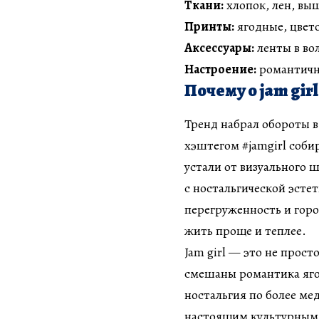
Ткани:
хлопок, лен, вы
Принты:
ягодные, цвето
Аксессуары:
ленты в во
Настроение:
романтично
Почему о jam girl
Тренд набрал обороты в 
хэштегом #jamgirl соб
устали от визуального 
с ностальгической эсте
перегруженность и гор
жить проще и теплее.
Jam girl — это не прост
смешаны романтика яго
ностальгия по более ме
настоящим культурным я