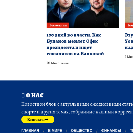
Технологии
Тех
100 дней во власти. Как
Эту
Буданов меняет Офис
You
президента и ищет
над
союзников на Банковой
2 Мин
28 Мин Чтения
О НАС
Новостной блок с актуальными ежедневными статья
спорте и других темах, собранные нашими корресп
Контакты
ГЛАВНАЯ
В МИРЕ
ОБЩЕСТВО
ФИНАНСЫ
Т