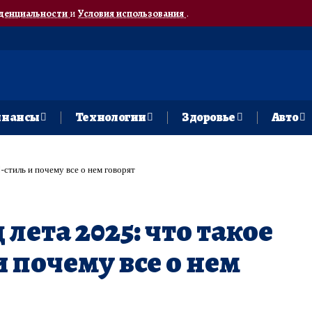
денциальности
и
Условия использования
.
нансы
Технологии
Здоровье
Авто
l-стиль и почему все о нем говорят
лета 2025: что такое
и почему все о нем