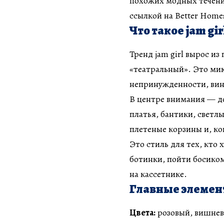
похожих модных течений
ссылкой на Better Hom
Что такое jam gir
Тренд jam girl вырос из
«театральный». Это мик
непринужденности, вин
В центре внимания — д
платья, бантики, светл
плетеные корзины и, ко
Это стиль для тех, кто 
ботинки, пойти босиком 
на кассетнике.
Главные элемент
Цвета:
розовый, вишнев