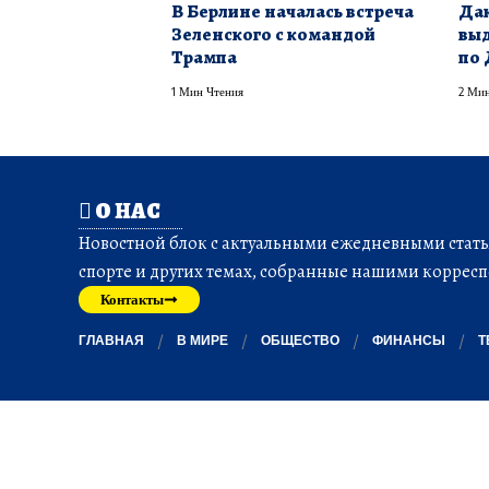
В Берлине началась встреча
Даю
Зеленского с командой
выд
Трампа
по 
1 Мин Чтения
2 Мин
О НАС
Новостной блок с актуальными ежедневными статья
спорте и других темах, собранные нашими корресп
Контакты
ГЛАВНАЯ
В МИРЕ
ОБЩЕСТВО
ФИНАНСЫ
Т