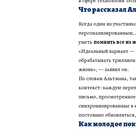
в сфере технологий Tec
Что рассказал А
Когда один из участник
персонализированным, 
уметь
помнить все из 
«Идеальный вариант — 
обрабатывать триллион 
жизнь», — заявил он.
По словам Альтмана, та
контекст: каждую переп
письмо, просмотренное 
синхронизированные в 
постоянно обновляться
Как молодое пок