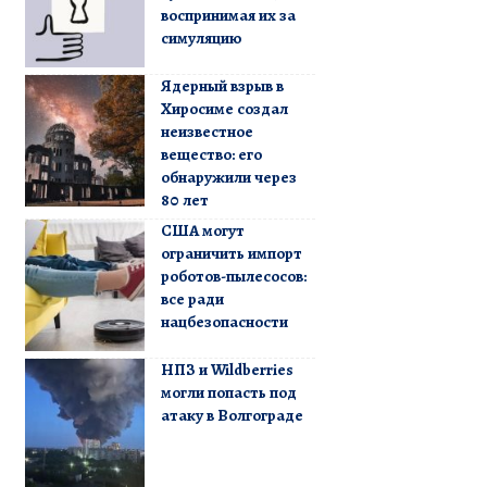
воспринимая их за
симуляцию
Ядерный взрыв в
Хиросиме создал
неизвестное
вещество: его
обнаружили через
80 лет
США могут
ограничить импорт
роботов-пылесосов:
все ради
нацбезопасности
НПЗ и Wildberries
могли попасть под
атаку в Волгограде