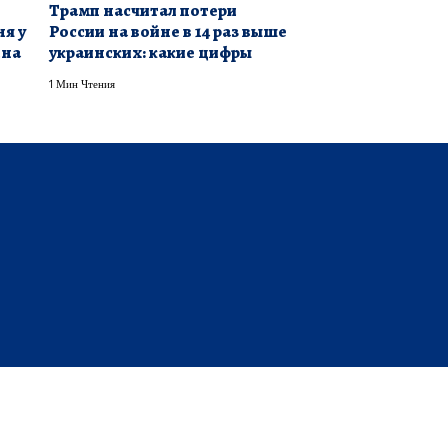
Трамп насчитал потери
ня у
России на войне в 14 раз выше
ина
украинских: какие цифры
1 Мин Чтения