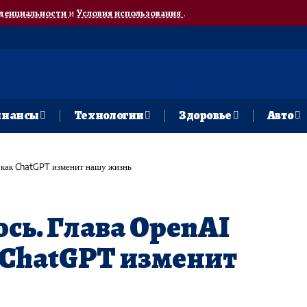
денциальности
и
Условия использования
.
нансы
Технологии
Здоровье
Авто
, как ChatGPT изменит нашу жизнь
ось. Глава OpenAI
к ChatGPT изменит