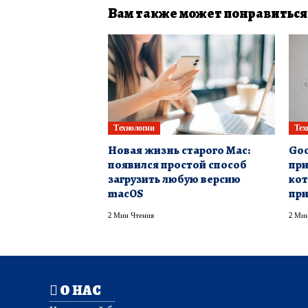
Вам также может понравиться
Технологии
Тех
Новая жизнь старого Mac:
Goo
появился простой способ
при
загрузить любую версию
кот
macOS
при
2 Мин Чтения
2 Мин
О НАС