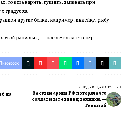
, то есть варить, тушить, запекать при
40 градусов.
 рацион другие белки, например, индейку, рыбу,
олевой рациона», — посоветовала эксперт.
Facebook
СЛЕДУЮЩАЯ СТАТЬЯ
За сутки армия РФ потеряла 870
еб на
солдат и 140 единиц техники, —
Генштаб