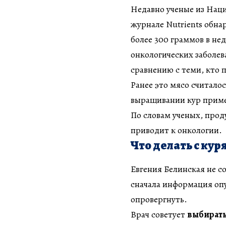
Недавно ученые из Нац
журнале Nutrients обна
более 300 граммов в не
онкологических заболев
сравнению с теми, кто п
Ранее это мясо считало
выращивании кур приме
По словам ученых, прод
приводит к онкологии.
Что делать с кур
Евгения Белинская не со
сначала информация опу
опровергнуть.
Врач советует
выбирать