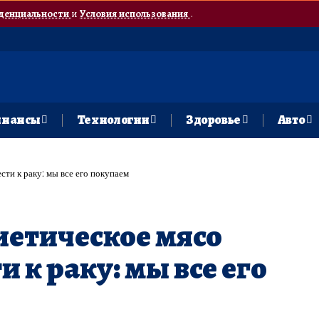
денциальности
и
Условия использования
.
нансы
Технологии
Здоровье
Авто
ти к раку: мы все его покупаем
етическое мясо
 к раку: мы все его