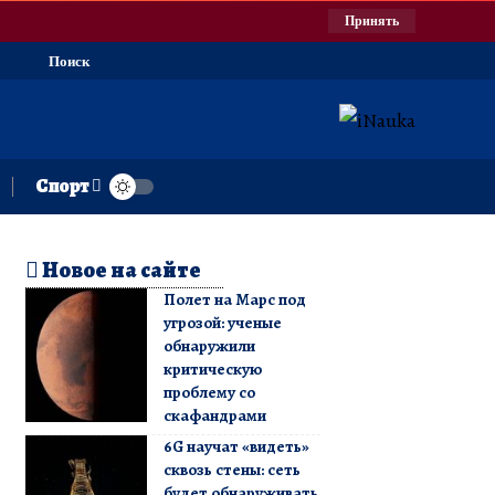
Принять
Поиск
Спорт
Новое на сайте
Полет на Марс под
угрозой: ученые
обнаружили
критическую
проблему со
скафандрами
6G научат «видеть»
сквозь стены: сеть
будет обнаруживать