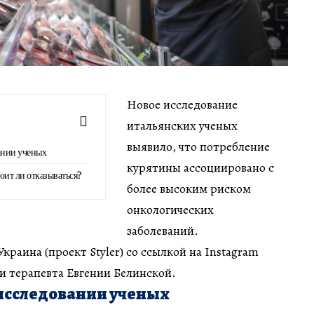
Новое исследование
итальянских ученых
выявило, что потребление
ании ученых
курятины ассоциировано с
тоит ли отказываться?
более высоким риском
онкологических
заболеваний.
раина (проект Styler) со ссылкой на Instagram
 и терапевта Евгении Белинской.
 исследовании ученых