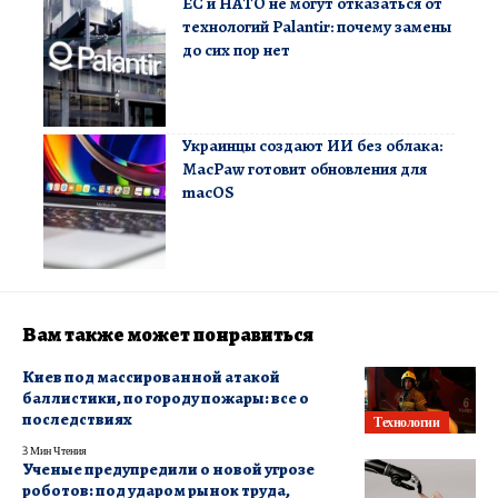
ЕС и НАТО не могут отказаться от
технологий Palantir: почему замены
до сих пор нет
Украинцы создают ИИ без облака:
MacPaw готовит обновления для
macOS
Вам также может понравиться
Киев под массированной атакой
баллистики, по городу пожары: все о
последствиях
Технологии
3 Мин Чтения
Ученые предупредили о новой угрозе
роботов: под ударом рынок труда,