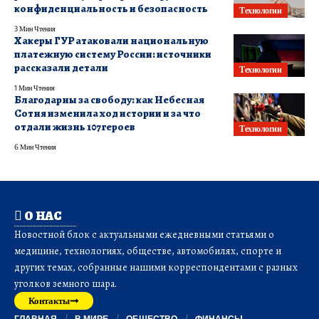
конфиденциальность и безопасность
Технологии
3 Мин Чтения
Хакеры ГУР атаковали национальную
платежную систему России: источники
рассказали детали
Технологии
1 Мин Чтения
Благодарны за свободу: как Небесная
Сотня изменила ход истории и за что
отдали жизнь 107 героев
Технологии
6 Мин Чтения
О НАС
Новостной блок с актуальными ежедневными статьями о
медицине, технологиях, обществе, автомобилях, спорте и
других темах, собранные нашими корреспондентами с разных
уголков земного шара.
Контакты
ГЛАВНАЯ
В МИРЕ
ОБЩЕСТВО
ФИНАНСЫ