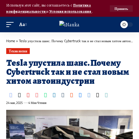
Используя этот сайт, вы соглашаетесь с
Политика
Принять
конфиденциальности
и
Условия использования
.
Аа
Home
»
Tesla упустила шанс. Почему Cybertruck так и не стал новым хитом автоиндустрии
Технологии
Tesla упустила шанс. Почему
Cybertruck так и не стал новым
хитом автоиндустрии
24 мая, 2025
4 Мин Чтения