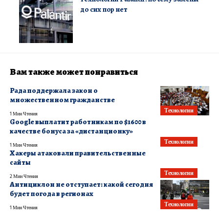
до сих пор нет
Вам также может понравиться
Рада поддержала закон о
множественном гражданстве
Технологии
1 Мин Чтения
Google выплатит работникам по $1600 в
качестве бонуса за «дистанционку»
Технологии
1 Мин Чтения
Хакеры атаковали правительственные
сайты
Технологии
2 Мин Чтения
Антициклон не отступает: какой сегодня
будет погода в регионах
Технологии
1 Мин Чтения