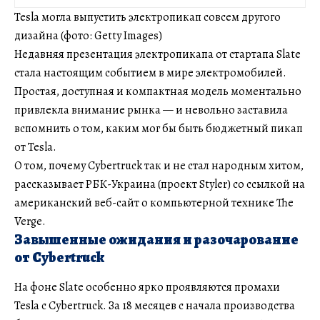
Tesla могла выпустить электропикап совсем другого
дизайна (фото: Getty Images)
Недавняя презентация электропикапа от стартапа Slate
стала настоящим событием в мире электромобилей.
Простая, доступная и компактная модель моментально
привлекла внимание рынка — и невольно заставила
вспомнить о том, каким мог бы быть бюджетный пикап
от Tesla.
О том, почему Cybertruck так и не стал народным хитом,
рассказывает РБК-Украина (проект Styler) со ссылкой на
американский веб-сайт о компьютерной технике The
Verge.
Завышенные ожидания и разочарование
от Cybertruck
На фоне Slate особенно ярко проявляются промахи
Tesla с Cybertruck. За 18 месяцев с начала производства