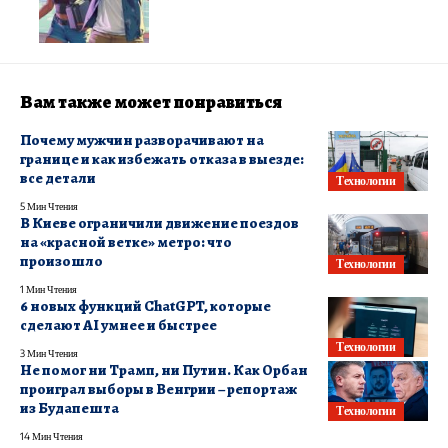
Вам также может понравиться
Почему мужчин разворачивают на
границе и как избежать отказа в выезде:
все детали
Технологии
5 Мин Чтения
В Киеве ограничили движение поездов
на «красной ветке» метро: что
произошло
Технологии
1 Мин Чтения
6 новых функций ChatGPT, которые
сделают AI умнее и быстрее
Технологии
3 Мин Чтения
Не помог ни Трамп, ни Путин. Как Орбан
проиграл выборы в Венгрии – репортаж
из Будапешта
Технологии
14 Мин Чтения