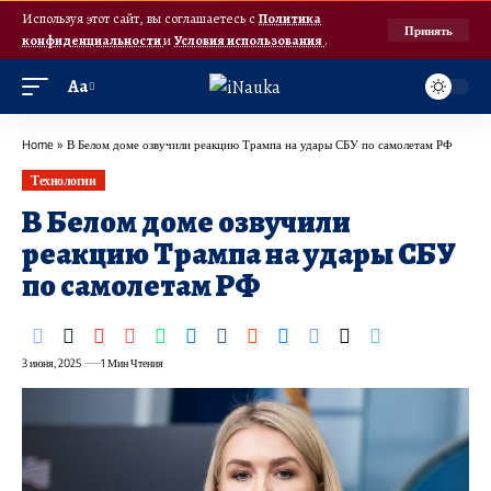
Используя этот сайт, вы соглашаетесь с
Политика
Принять
конфиденциальности
и
Условия использования
.
Аа
Home
»
В Белом доме озвучили реакцию Трампа на удары СБУ по самолетам РФ
Технологии
В Белом доме озвучили
реакцию Трампа на удары СБУ
по самолетам РФ
3 июня, 2025
1 Мин Чтения