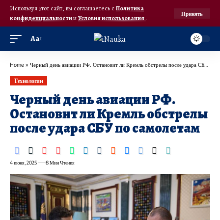
Используя этот сайт, вы соглашаетесь с
Политика
Принять
конфиденциальности
и
Условия использования
.
Аа
Home
»
Черный день авиации РФ. Остановит ли Кремль обстрелы после удара СБУ по самолетам
Технологии
Черный день авиации РФ.
Остановит ли Кремль обстрелы
после удара СБУ по самолетам
4 июня, 2025
8 Мин Чтения