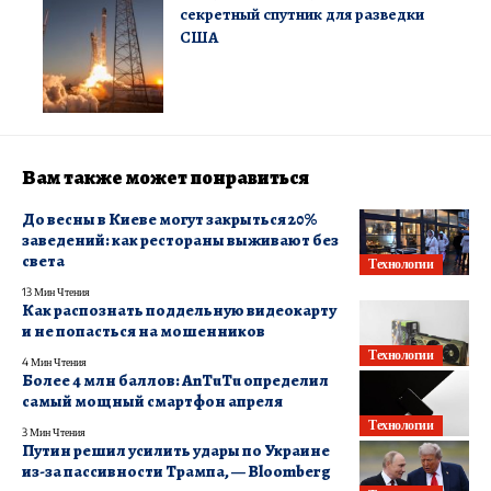
секретный спутник для разведки
США
Вам также может понравиться
До весны в Киеве могут закрыться 20%
заведений: как рестораны выживают без
света
Технологии
13 Мин Чтения
Как распознать поддельную видеокарту
и не попасться на мошенников
Технологии
4 Мин Чтения
Более 4 млн баллов: AnTuTu определил
самый мощный смартфон апреля
Технологии
3 Мин Чтения
Путин решил усилить удары по Украине
из-за пассивности Трампа, — Bloomberg